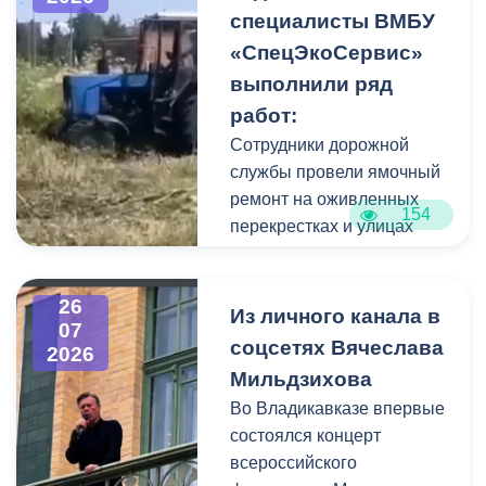
накопившейся пыли.
специалисты ВМБУ
«СпецЭкоСервис»
Одновременно
выполнили ряд
коммунальщики привели в
работ:
порядок и прилегающую
территорию, полностью
Сотрудники дорожной
очистив площадь вокруг
службы провели ямочный
памятника.
ремонт на оживленных
154
перекрестках и улицах
города. В частности, на
Архонском круге, по
26
улицам Весенняя,
Из личного канала в
07
Кырджалийская,
соцсетях Вячеслава
2026
Первомайская,
Мильдзихова
Барбашова,
Во Владикавказе впервые
Комсомольская.
состоялся концерт
всероссийского