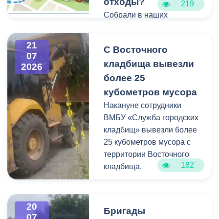
отходы?
219
Собрали в наших
карточках всю полезную
информацию про места и
21
С Восточного
способы утилизации
07
кладбища вывезли
крупногабаритного и
2026
строительного мусора.
более 25
кубометров мусора
Накануне сотрудники
ВМБУ «Служба городских
кладбищ» вывезли более
25 кубометров мусора с
территории Восточного
182
кладбища.
В период уборки мест
захоронений посетители
20
Бригады
нередко складируют
07