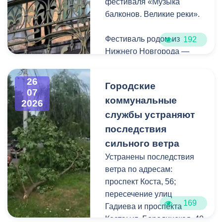
фестиваля «Музыка
балконов. Великие реки».
Фестиваль родом из
192
Нижнего Новгорода —
города, где в 2023 году
впервые прошли
26
Городские
концерты на балконах
07
коммунальные
исторических зданий.
2026
Проект быстро стал
службы устраняют
культурной визитной
последствия
карточкой региона, а
сильного ветра
сегодня его география
Устранены последствия
расширяется, объединяя
ветра по адресам:
разные города России.
проспект Коста, 56;
пересечение улиц
Во Владикавказе концерт
169
Гадиева и проспекта
прошел на балконе
Коста; ул. Бородинская, 40