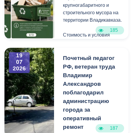
крупногабаритного и
строительного мусора на
территории Владикавказа.
185
Стоимость и условия
вывоза уточняйте по
указанным телефонам.
19
Почетный педагог
07
РФ, ветеран труда
2026
Владимир
Александров
поблагодарил
администрацию
города за
оперативный
ремонт
187