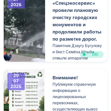
«Спецэкосервис»
2026
растительные и другие
провели плановую
отходы на смежных
площадках и вдоль
очистку городских
проездов, что затрудняет
монументов и
работу
продолжили работы
специализированной
по разметке дорог.
техники.
Памятник Дзаугу Бугулову
и бюст Семёна Штыба
180
отмыли аппаратом
высокого давления и
специальными моющими
20
средствами. Такой подход
Внимание!
07
позволяет эффективно
Публикуем справочную
2026
смыть накопившуюся
информацию о
уличную пыль, налет и
лицензированных
копоть, не повреждая
перевозчиках,
структуру камня.
осуществляющих вывоз