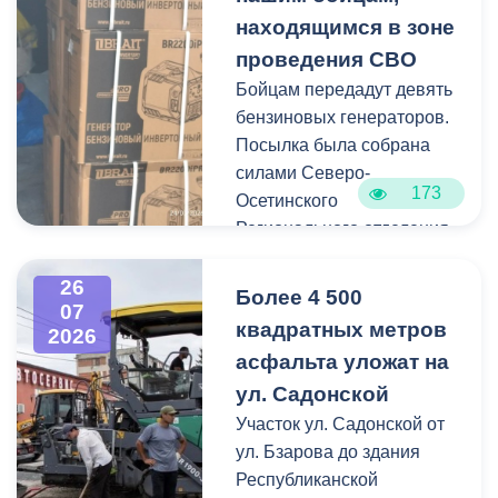
отдельные случаи
мониторинг городской
находящимся в зоне
падения веток, а также
территории.
проведения СВО
одно сломанное дерево.
Бойцам передадут девять
Работы по распиловке и
бензиновых генераторов.
вывозу проводятся в
Посылка была собрана
оперативном режиме.
силами Северо-
173
Осетинского
На улицах Ватутина,
Регионального отделения
Горького, Лермонтова
молодёжной
выявлены упавшие ветки.
общероссийской
26
По улицам Магкаева и
Более 4 500
07
общественной
Карцинскому шоссе
квадратных метров
2026
организации «Российские
серьезных последствий не
асфальта уложат на
студенческие отряды».
зафиксировано —
ул. Садонской
отмечены лишь отдельные
Как отметил председатель
Участок ул. Садонской от
небольшие ветки.
правления организации
ул. Бзарова до здания
«Российские студенческие
Республиканской