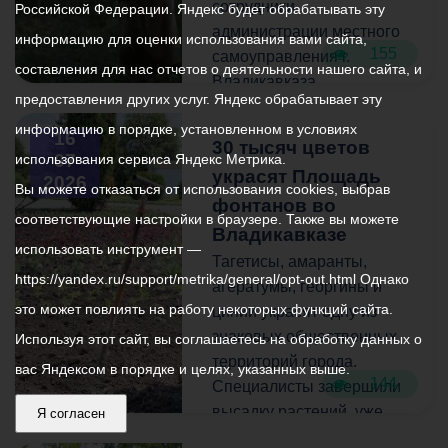
ограничения и с
забегов.
сотрудники
Российской Федерации. Яндекс будет обрабатывать эту
пониманием отнестись к
администрации местного
информацию для оценки использования вами сайта,
155
временным неудобствам.
Как отметил председатель
самоуправления г.
составления для нас отчетов о деятельности нашего сайта, и
Комитета Заур Айларов,
Владикавказа,
предоставления других услуг. Яндекс обрабатывает эту
уже есть опыт проведения
администрации
информацию в порядке, установленном в условиях
совместных мероприятий
внутригородских
16
30 тысяч цветов
на свежем воздухе.
Иристонского и
07
использования сервиса Яндекс Метрика.
украсят Площадь
Подобные активности
2026
Затеречного районов,
Вы можете отказаться от использования cookies, выбрав
фонтанов во
востребованны у жителей
представители партии
соответствующие настройки в браузере. Также вы можете
Владикавказа.
«Единая Россия», ВМБУ
Владикавказе
использовать инструмент —
«Радуга», волонтёры.
Тагетисы, амаранты,
https://yandex.ru/support/metrika/general/opt-out.html Однако
Отметим, что проект
агератумы, георгины и
призван сделать спорт
В уборке задействована
это может повлиять на работу некоторых функций сайта.
цинии украсят одну из
доступным для горожан
техника: самосвалы и
знаковых общественных
Используя этот сайт, вы соглашаетесь на обработку данных о
всех возрастов.
погрузчики, а также
территорий города.
вас Яндексом в порядке и целях, указанных выше.
косилка-мульчер.
144
Специалисты завершили
высадку растений, уже
Я согласен
Участники субботника
через несколько недель