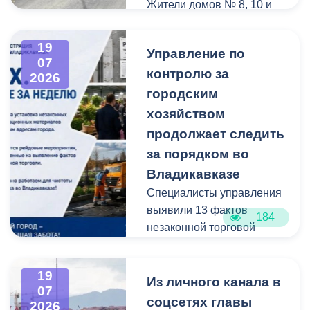
Жители домов № 8, 10 и
12 по улице Иристонской
обратились в
19
Управление по
администрацию
07
контролю за
Владикавказа с просьбой
2026
привести в порядок
городским
межквартальный проезд.
хозяйством
Работы выполнены:
продолжает следить
наиболее разрушенный
за порядком во
участок полностью
Владикавказе
заасфальтирован, на
Специалисты управления
остальных проведен
выявили 13 фактов
ямочный ремонт.
184
незаконной торговой
деятельности
В адрес главы МО – АМС
г. Владикавказа
19
Выявлено нарушение
Из личного канала в
Вячеслава Мильдзихова
07
сроков восстановления
поступило письмо, в
соцсетях главы
2026