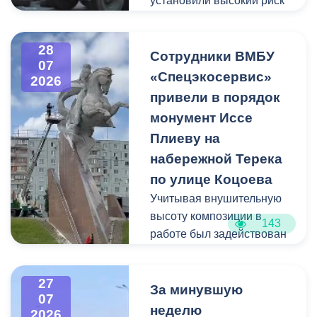
установили высокий риск
Владикавказ, ул. Титова,
обрушения конструкции
д. 5.
площадью 362
28
квадратных метра и весом
Сотрудники ВМБУ
07
около 53 тонн.
«Спецэкосервис»
2026
привели в порядок
Для предотвращения
монумент Иссе
возможной чрезвычайной
Плиеву на
ситуации Комиссия по
набережной Терека
предупреждению и
ликвидации ЧС ввела
по улице Коцоева
режим повышенной
Учитывая внушительную
готовности и
высоту композиции в
143
организовала комплекс
работе был задействован
неотложных мероприятий.
автоподъемник и аппарат
высокого давления.
27
Фигуру всадника и
За минувшую
07
постамент отмыли от
неделю
2026