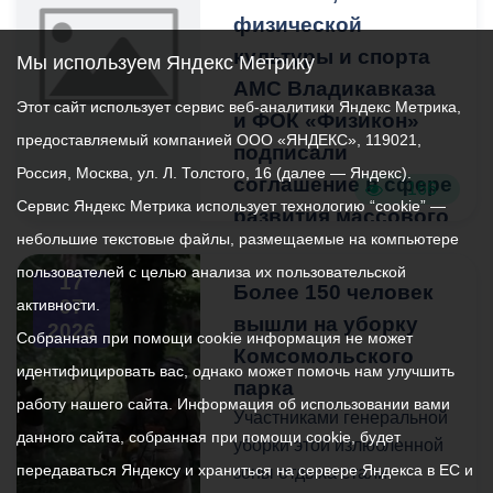
города не заходить на
50 тысяч - для
физической
территорию проведения
юридических.
культуры и спорта
работ и выбирать
Мы используем Яндекс Метрику
альтернативные
АМС Владикавказа
Этот сайт использует сервис веб-аналитики Яндекс Метрика,
маршруты для прогулок—
и ФОК «Физикон»
предоставляемый компанией ООО «ЯНДЕКС», 119021,
это вопрос вашей
подписали
безопасности.
Россия, Москва, ул. Л. Толстого, 16 (далее — Яндекс).
соглашение в сфере
166
Сервис Яндекс Метрика использует технологию “cookie” —
развития массового
Ограждения и сигнальные
небольшие текстовые файлы, размещаемые на компьютере
спорта
ленты на участках
пользователей с целью анализа их пользовательской
проведения работ
Такое сотрудничество
17
Более 150 человек
07
активности.
регулярно обновляются. К
поможет
вышли на уборку
2026
сожалению, они
популяризировать
Собранная при помощи cookie информация не может
Комсомольского
периодически
физическую культуру и
идентифицировать вас, однако может помочь нам улучшить
парка
повреждаются
спорт. В планах на
работу нашего сайта. Информация об использовании вами
неизвестными. Просим не
ближайшее будущее -
Участниками генеральной
данного сайта, собранная при помощи cookie, будет
игнорировать
проведение различных
уборки этой излюбленной
передаваться Яндексу и храниться на сервере Яндекса в ЕС и
установленные
марафонов, конкурсов и
зоны отдыха стали