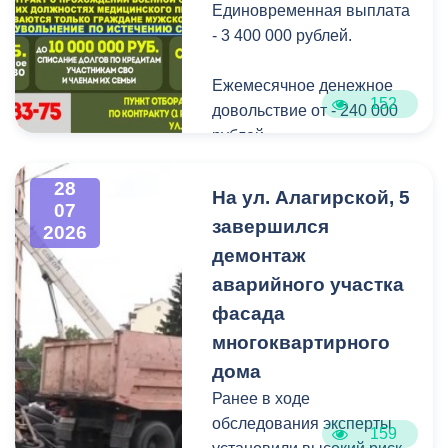
Единовременная выплата
детей угостили
- 3 400 000 рублей.
сладостями.
Ежемесячное денежное
Мероприятие
152
довольствие от - 240 000
организовано ВМБУК
рублей.
«Радуга».
Списание долго по
28
На ул. Алагирской, 5
07
кредитам участникам СВО
завершился
2026
до - 10 000 000 рублей.
демонтаж
аварийного участка
Рассматриваются
кандидаты мужского пола
фасада
на должности
многоквартирного
медицинского персонала.
дома
Ранее в ходе
Пункт отбора на военную
обследования эксперты
159
службу по контракту г.