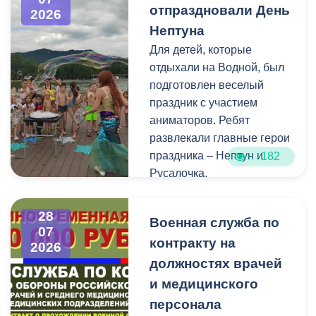
избирательных участков,
отпраздновали День
2026
их номерами и границами,
Нептуна
адресами помещений для
Для детей, которые
голосования, местами
отдыхали на Водной, был
нахождения участковых
подготовлен веселый
избирательных комиссий,
праздник с участием
а также номерами
аниматоров. Ребят
телефонов участковых
развлекали главные герои
избирательных комиссий
праздника – Нептун и
182
можно по ссылке:
Русалочка.
Как отметил заведующий
28
Военная служба по
Водной станцией Георгий
07
контракту на
Цгоев, празднование Дня
2026
Нептуна - уже старая
должностях врачей
добрая традиция.
и медицинского
персонала
В завершение праздника