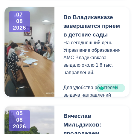
Владикавказа
Чтобы избежать
07
Во Владикавказе
08
загущения территории
завершается прием
2026
дикорастущими
в детские сады
деревьями,
На сегодняшний день
муниципальные служащие
Управление образования
с утра косят, пилят
АМС Владикавказа
поросль между
выдало около 1,6 тыс.
захоронениями и
направлений.
собирают скошенную
траву.
Для удобства родителей
76
выдача направлений
была организована таким
образом, чтобы избежать
05
Вячеслав
очередей и долгого
08
Мильдзихов:
ожидания.
2026
продолжаем