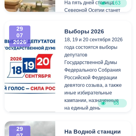
которого он оформлен.
На пять дней столица
163
Северной Осетии станет
Напомним, ранее,
центром притяжения для
администрация
всех, кто любит и ценит
29
Выборы 2026
Владикавказа обещала,
богатейшее культурное
07
18, 19 и 20 сентября 2026
что льгота сохранится и
наследие нашей великой
2026
года состоятся выборы
будет предоставляться в
России.
депутатов
рамках нового
Государственной Думы
нормативного порядка.
Федерального Собрания
Изменения были связаны
Российской Федерации
с тем, что в начале 2026
девятого созыва, а также
года полномочия по
иные избирательные
организации
кампании, назначенные
пассажирских перевозок
68
на единый день
перешли в
голосования.
республиканский Комитет
по транспорту.
29
Ознакомиться со списками
На Водной станции
07