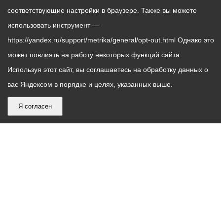
соответствующие настройки в браузере. Также вы можете
использовать инструмент —
https://yandex.ru/support/metrika/general/opt-out.html Однако это
может повлиять на работу некоторых функций сайта.
Используя этот сайт, вы соглашаетесь на обработку данных о
вас Яндексом в порядке и целях, указанных выше.
Я согласен
График
С понедельника по пятницу – с 9.00 до 18.00
работы
Телефон контакт-центра АМС г. Владикавказ
30-30-30