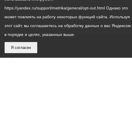
https://yandex.ru/support/metrika/general/opt-out.html Однако это
может повлиять на работу некоторых функций сайта. Используя
этот сайт, вы соглашаетесь на обработку данных о вас Яндексом
в порядке и целях, указанных выше.
Я согласен
График
С понедельника по пятницу – с 9.00 до 18.00
работы
Телефон контакт-центра АМС г. Владикавказ
30-30-30
администрации
звонки принимаются с 9:00 до 18:00
местного
Круглосуточный телефон Единой дежурной
самоуправления
диспетчерской службы
53-19-19
города
Электронная почта:
ams@vladikavkaz.alania.gov.ru