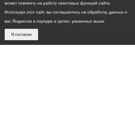
может повлиять на работу некоторых функций сайта.
Используя этот сайт, вы соглашаетесь на обработку данных о
вас Яндексом в порядке и целях, указанных выше.
Я согласен
График
С понедельника по пятницу – с 9.00 до 18.00
работы
Телефон контакт-центра АМС г. Владикавказ
30-30-30
администрации
звонки принимаются с 9:00 до 18:00
местного
Круглосуточный телефон Единой дежурной
самоуправления
диспетчерской службы
53-19-19
города
Электронная почта:
ams@vladikavkaz.alania.gov.ru