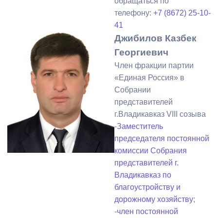
обращаться по
телефону:
+7 (8672) 25-10-
41
Джибилов Казбек
Георгиевич
Член фракции партии
«Единая Россия» в
Собрании
представителей
г.Владикавказ VIII созыва
-
Заместитель
председателя постоянной
комиссии Собрания
представителей г.
Владикавказ по
благоустройству и
дорожному хозяйству
;
-
член постоянной