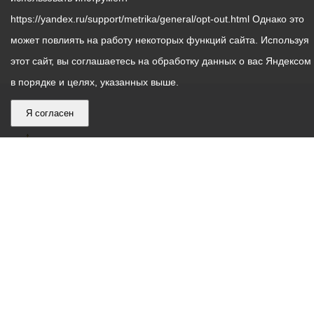
https://yandex.ru/support/metrika/general/opt-out.html Однако это
может повлиять на работу некоторых функций сайта. Используя
этот сайт, вы соглашаетесь на обработку данных о вас Яндексом
в порядке и целях, указанных выше.
Я согласен
График
С понедельника по пятницу – с 9.00 до 18.00
работы
Телефон контакт-центра АМС г. Владикавказ
30-30-30
администрации
звонки принимаются с 9:00 до 18:00
местного
Круглосуточный телефон Единой дежурной
самоуправления
диспетчерской службы
53-19-19
города
Электронная почта:
ams@vladikavkaz.alania.gov.ru