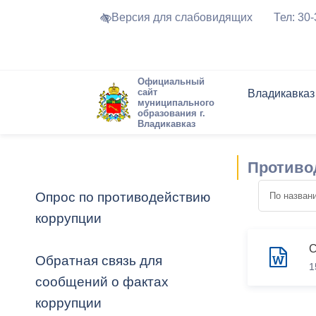
Версия для слабовидящих
Тел: 30
Официальный
сайт
Владикавказ
муниципального
образования г.
Владикавказ
Общие свед
Структура
Интернет-п
Председате
Структура
Новости
Реестры ма
Противо
Устав город
Торги и Кон
расписание
Обратная с
Комиссии
Новостная 
Актуально
Опрос по противодействию
Города-поб
коррупции
Программа
Противодей
Достоприме
Владикавка
Формы обра
График при
Обратная связь для
1
принимаемы
сообщений о фактах
Презентаци
рассмотрен
коррупции
городского 