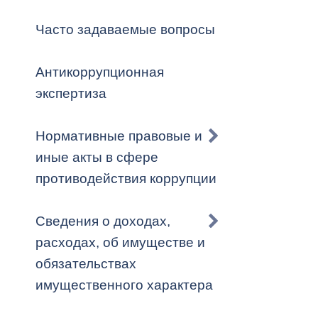
Владикавка
Распоряжен
Часто задаваемые вопросы
ОРВ и эксп
Антикоррупционная
Оценка деят
экспертиза
местного с
Нормативные правовые и
иные акты в сфере
противодействия коррупции
Открытые д
Сведения о доходах,
расходах, об имуществе и
обязательствах
Информация
имущественного характера
проверок