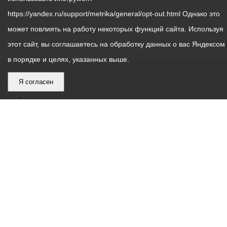
https://yandex.ru/support/metrika/general/opt-out.html Однако это
может повлиять на работу некоторых функций сайта. Используя
этот сайт, вы соглашаетесь на обработку данных о вас Яндексом
в порядке и целях, указанных выше.
Я согласен
График
С понедельника по пятницу – с 9.00 до 18.00
работы
Телефон контакт-центра АМС г. Владикавказ
30-30-30
администрации
звонки принимаются с 9:00 до 18:00
местного
Круглосуточный телефон Единой дежурной
самоуправления
диспетчерской службы
53-19-19
города
Электронная почта:
ams@vladikavkaz.alania.gov.ru