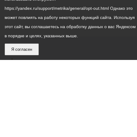
https://yandex.ru/support/metrika/general/opt-out.html Однако это
может повлиять на работу некоторых функций сайта. Используя
этот сайт, вы соглашаетесь на обработку данных о вас Яндексом
в порядке и целях, указанных выше.
Я согласен
График
С понедельника по пятницу – с 9.00 до 18.00
работы
Телефон контакт-центра АМС г. Владикавказ
30-30-30
администрации
звонки принимаются с 9:00 до 18:00
местного
Круглосуточный телефон Единой дежурной
самоуправления
диспетчерской службы
53-19-19
города
Электронная почта:
ams@vladikavkaz.alania.gov.ru