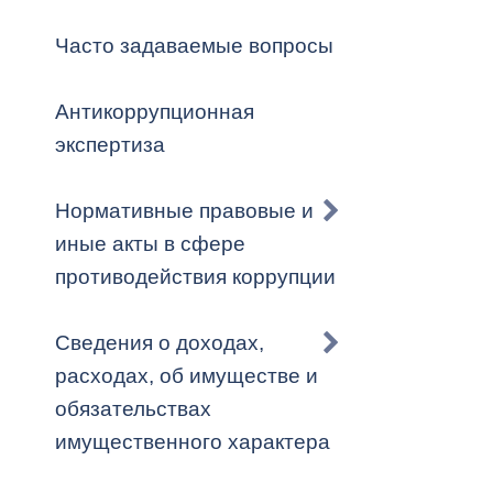
Владикавка
Распоряжен
Часто задаваемые вопросы
ОРВ и эксп
Антикоррупционная
Оценка деят
экспертиза
местного с
Нормативные правовые и
иные акты в сфере
противодействия коррупции
Открытые д
Сведения о доходах,
расходах, об имуществе и
обязательствах
Информация
имущественного характера
проверок