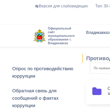
Версия для слабовидящих
Тел: 30
Официальный
сайт
Владикавказ
муниципального
образования г.
Владикавказ
Общие свед
Структура
Интернет-п
Председате
Структура
Новости
Реестры ма
Противо
Устав город
Торги и Кон
расписание
Обратная с
Комиссии
Новостная 
Актуально
Опрос по противодействию
Города-поб
коррупции
Программа
Противодей
Достоприме
Владикавка
Формы обра
График при
С
Обратная связь для
6
з
принимаемы
сообщений о фактах
Презентаци
рассмотрен
коррупции
городского 