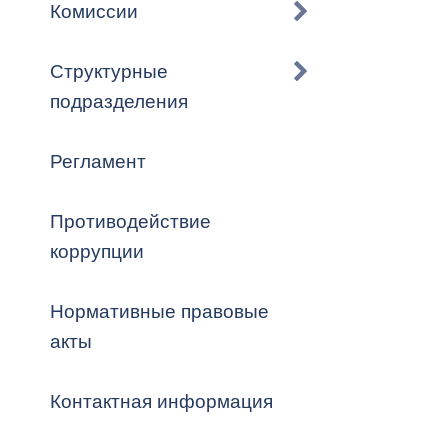
Владикавка
Комиссии
Распоряжен
Структурные
ОРВ и эксп
подразделения
Оценка деят
местного с
Регламент
Противодействие
коррупции
Открытые д
Нормативные правовые
акты
Информация
Контактная информация
проверок