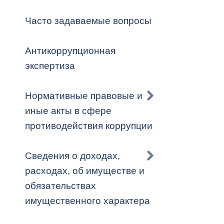
Владикавка
Распоряжен
Часто задаваемые вопросы
ОРВ и эксп
Антикоррупционная
Оценка деят
экспертиза
местного с
Нормативные правовые и
иные акты в сфере
противодействия коррупции
Открытые д
Сведения о доходах,
расходах, об имуществе и
обязательствах
Информация
имущественного характера
проверок