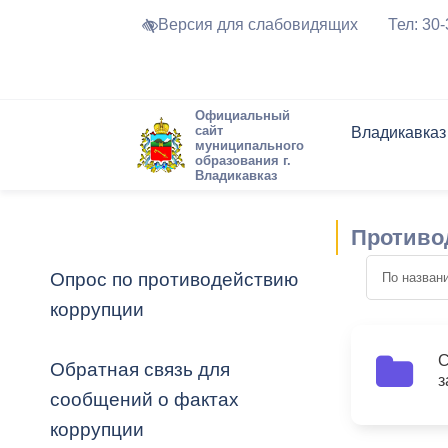
Версия для слабовидящих
Тел: 30
Официальный
сайт
Владикавказ
муниципального
образования г.
Владикавказ
Общие свед
Структура
Интернет-п
Председате
Структура
Новости
Реестры ма
Противо
Устав город
Торги и Кон
расписание
Обратная с
Комиссии
Новостная 
Актуально
Опрос по противодействию
Города-поб
коррупции
Программа
Противодей
Достоприме
Владикавка
Формы обра
График при
С
Обратная связь для
2
з
принимаемы
сообщений о фактах
Презентаци
рассмотрен
коррупции
городского 