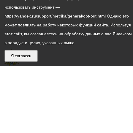
использовать инструмент —
https://yandex.ru/support/metrika/general/opt-out.html Однако это
может повлиять на работу некоторых функций сайта. Используя
этот сайт, вы соглашаетесь на обработку данных о вас Яндексом
в порядке и целях, указанных выше.
Я согласен
График
С понедельника по пятницу – с 9.00 до 18.00
работы
Телефон контакт-центра АМС г. Владикавказ
30-30-30
администрации
звонки принимаются с 9:00 до 18:00
местного
Круглосуточный телефон Единой дежурной
самоуправления
диспетчерской службы
53-19-19
города
Электронная почта:
ams@vladikavkaz.alania.gov.ru
Владикавказ:
Владикавказ