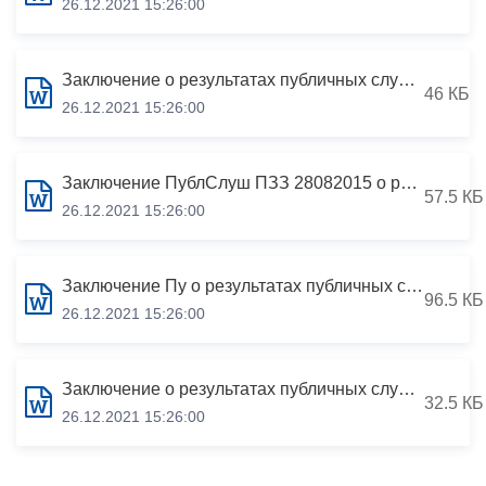
26.12.2021 15:26:00
Заключение о результатах публичных слушаний по проекту изменений в решение Собрания представителей г.Владикавказ от 16.03.2012 №32/11 «Об утверждении «Правил землепользования и застройки г.Владикавказ» от 28.04.2016
46 КБ
26.12.2021 15:26:00
Заключение ПублСлуш ПЗЗ 28082015 о результатах публичных слушаний по проекту изменений в решение Собрания представителей г.Владикавказ от 16.03.2012 №32/11 «Об утверждении «Правил землепользования и застройки г.Владикавказ» от 28.08.2015
57.5 КБ
26.12.2021 15:26:00
Заключение Пу о результатах публичных слушаний по проекту решения Собрания представителей г.Владикавказ о внесении изменений в решение Собрания представителей г.Владикавказ от 16 марта 2012 года №32/11 «Об утверждении «Правил землепользования и застройки
96.5 КБ
26.12.2021 15:26:00
Заключение о результатах публичных слушаний по проекту «Правил землепользования и застройкиг.Владикавказ» от 01.03.2012
32.5 КБ
26.12.2021 15:26:00