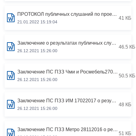
ПРОТОКОЛ публичных слушаний по проекту внесения изменений в решение Собрания представителей г.Владикавказ от 16.03.2012 №32/11 «Об утверждении «Правил землепользования и застройки г.Владикавказ» от 10.10.2017
41 КБ
21.01.2022 15:19:04
Заключение о результатах публичных слушаний по проекту внесения изменений в решение Собрания представителей г.Владикавказ от 16.03.2012 №32/11 «Об утверждении «Правил землепользования и застройки г.Владикавказ» от 10.10.2017
46.5 КБ
26.12.2021 15:26:00
Заключение ПС ПЗЗ Чми и Росмебель27092017 о результатах публичных слушаний по проекту внесения изменений в решение Собрания представителей г.Владикавказ от 16.03.2012 №32/11 «Об утверждении «Правил землепользования и застройки г.Владикавказ» от 27.09.2017
50.5 КБ
26.12.2021 15:26:00
Заключение ПС ПЗЗ ИМ 17022017 о результатах публичных слушаний по проекту внесения изменений в решение Собрания представителей г.Владикавказ от 16.03.2012 №32/11 «Об утверждении «Правил землепользования и застройки г.Владикавказ» от 17.02.2017
48 КБ
26.12.2021 15:26:00
Заключение ПС ПЗЗ Метро 28112016 о результатах публичных слушаний по проекту внесения изменения в решение Собрания представителей г.Владикавказ от 16 марта 2012 года №32/11 «Об утверждении «Правил землепользования и застройки г.Владикавказа» от 28.11.2016
51 КБ