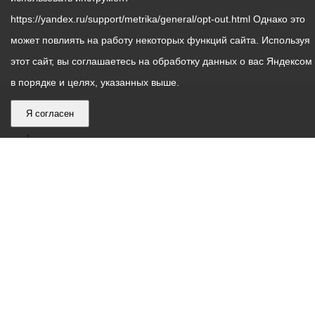
https://yandex.ru/support/metrika/general/opt-out.html Однако это
может повлиять на работу некоторых функций сайта. Используя
этот сайт, вы соглашаетесь на обработку данных о вас Яндексом
в порядке и целях, указанных выше.
Я согласен
График
С понедельника по пятницу – с 9.00 до 18.00
работы
Телефон контакт-центра АМС г. Владикавказ
30-30-30
администрации
звонки принимаются с 9:00 до 18:00
местного
Круглосуточный телефон Единой дежурной
самоуправления
диспетчерской службы
53-19-19
города
Электронная почта:
ams@vladikavkaz.alania.gov.ru