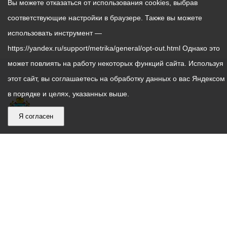
Вы можете отказаться от использования cookies, выбрав
соответствующие настройки в браузере. Также вы можете
использовать инструмент —
https://yandex.ru/support/metrika/general/opt-out.html Однако это
может повлиять на работу некоторых функций сайта. Используя
этот сайт, вы соглашаетесь на обработку данных о вас Яндексом
в порядке и целях, указанных выше.
Я согласен
График
С понедельника по пятницу – с 9.00 до 18.00
работы
Телефон контакт-центра АМС г. Владикавказ
30-30-30
администрации
звонки принимаются с 9:00 до 18:00
местного
Круглосуточный телефон Единой дежурной
самоуправления
диспетчерской службы
53-19-19
города
Электронная почта:
ams@vladikavkaz.alania.gov.ru