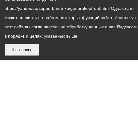
https://yandex.ru/support/metrika/general/opt-out.html Однако это
может повлиять на работу некоторых функций сайта. Используя
этот сайт, вы соглашаетесь на обработку данных о вас Яндексом
в порядке и целях, указанных выше.
Я согласен
График
С понедельника по пятницу – с 9.00 до 18.00
работы
Телефон контакт-центра АМС г. Владикавказ
30-30-30
администрации
звонки принимаются с 9:00 до 18:00
местного
Круглосуточный телефон Единой дежурной
самоуправления
диспетчерской службы
53-19-19
города
Электронная почта:
ams@vladikavkaz.alania.gov.ru