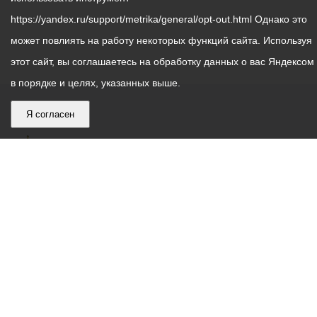
https://yandex.ru/support/metrika/general/opt-out.html Однако это
может повлиять на работу некоторых функций сайта. Используя
этот сайт, вы соглашаетесь на обработку данных о вас Яндексом
в порядке и целях, указанных выше.
Я согласен
График
С понедельника по пятницу – с 9.00 до 18.00
работы
Телефон контакт-центра АМС г. Владикавказ
30-30-30
администрации
звонки принимаются с 9:00 до 18:00
местного
Круглосуточный телефон Единой дежурной
самоуправления
диспетчерской службы
53-19-19
города
Электронная почта:
ams@vladikavkaz.alania.gov.ru