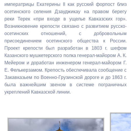
императрицы Екатерины II как русский форпост близ
осетинского селения Дзауджикау на правом берегу
реки Терек «при входе в ущелье Кавказских гор».
Возникновение крепости связано с развитием русско-
осетинских отношений, с добровольным
присоединением осетинского общества к России.
Проект крепости был разработан в 1803 г. шефом
Казанского мушкетерского полка генерал-майором А. К.
Мейером и доработан инженером генерал-майором Г.
Е. Фелькерзамом. Крепость обеспечивала сообщение с
Закавказьем по Военно-Грузинской дороге и до 1863 г.
была важнейшим звеном в системе пограничных
укреплений Кавказской линии.