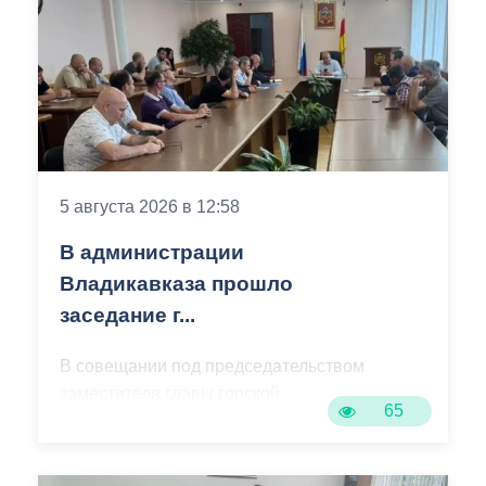
5 августа 2026 в 12:58
В администрации
Владикавказа прошло
заседание г...
В совещании под председательством
заместителя главы горской
65
администрации Маирбека Хасцаева
приняли участие представители
профильных ведомств республики,