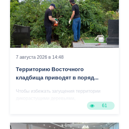
7 августа 2026 в 14:48
Территорию Восточного
кладбища приводят в поряд...
Чтобы избежать загущения территории
дикорастущими деревьями,
муниципальные служащие с утра косят,
61
пилят поросль между захоронениями и
собирают скошенную траву.