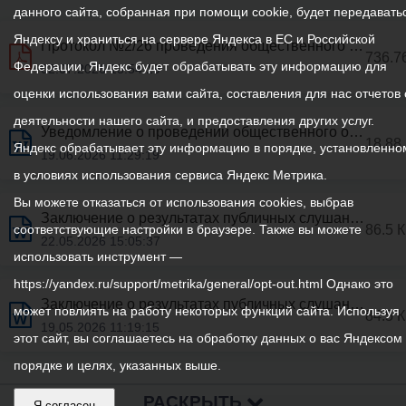
данного сайта, собранная при помощи cookie, будет передавать
Яндексу и храниться на сервере Яндекса в ЕС и Российской
Протокол №2/26 проведения общественного обсуждения проекта постановления АМС г.Владикаваза «О внесении изменений в постановление АМС г.Владикавказа от 21.05.2019 №642 «Об утверждении муниципальной программы «Информатизация АМС г.Владикавказа»
736.7
Федерации. Яндекс будет обрабатывать эту информацию для
02.07.2026 13:54:19
оценки использования вами сайта, составления для нас отчетов 
деятельности нашего сайта, и предоставления других услуг.
Уведомление о проведении общественного обсуждения документа стратегического планирования
18.88
Яндекс обрабатывает эту информацию в порядке, установленно
19.06.2026 11:29:19
в условиях использования сервиса Яндекс Метрика.
Вы можете отказаться от использования cookies, выбрав
Заключение о результатах публичных слушаний по проекту решения Собрания представителей г.Владикавказа «Об исполнении бюджета муниципального образования г.Владикавказ за 2025 год» от 22 мая 2026г.
86.5 
соответствующие настройки в браузере. Также вы можете
22.05.2026 15:05:37
использовать инструмент —
https://yandex.ru/support/metrika/general/opt-out.html Однако это
Заключение о результатах публичных слушаний по вопросам предоставления разрешений на условно разрешенный вид использования земельных участков от 12 мая 2026 г.
может повлиять на работу некоторых функций сайта. Используя
84.5 
19.05.2026 11:19:15
этот сайт, вы соглашаетесь на обработку данных о вас Яндексом
порядке и целях, указанных выше.
РАСКРЫТЬ
Я согласен