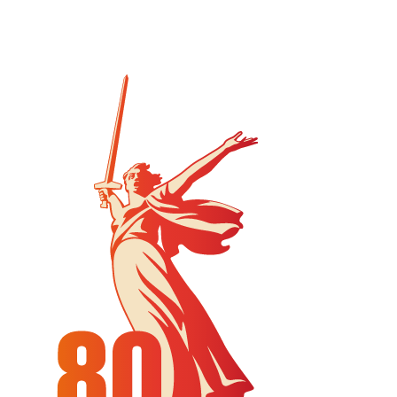
на единый день голосования.
Ознакомиться со списками
избирательных участков, их номерами и
границами, адресами помещений для
голосования, местами нахождения
участковых избирательных комиссий, а
также номерами телефонов участковых
избирательных комиссий можно по
ссылке: