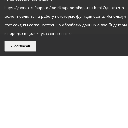
https://yandex.ru/support/metrika/general/opt-out.html Однако это
может повлиять на работу некоторых функций сайта. Используя
этот сайт, вы соглашаетесь на обработку данных о вас Яндексом
в порядке и целях, указанных выше.
Я согласен
График
С понедельника по пятницу – с 9.00 до 18.00
работы
Телефон контакт-центра АМС г. Владикавказ
30-30-30
администрации
звонки принимаются с 9:00 до 18:00
местного
Круглосуточный телефон Единой дежурной
самоуправления
диспетчерской службы
53-19-19
города
Электронная почта:
ams@vladikavkaz.alania.gov.ru