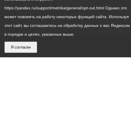
https://yandex.ru/support/metrika/general/opt-out.html Однако это
может повлиять на работу некоторых функций сайта. Используя
этот сайт, вы соглашаетесь на обработку данных о вас Яндексом
в порядке и целях, указанных выше.
Я согласен
График
С понедельника по пятницу – с 9.00 до 18.00
работы
Телефон контакт-центра АМС г. Владикавказ
30-30-30
администрации
звонки принимаются с 9:00 до 18:00
местного
Круглосуточный телефон Единой дежурной
самоуправления
диспетчерской службы
53-19-19
города
Электронная почта:
ams@vladikavkaz.alania.gov.ru