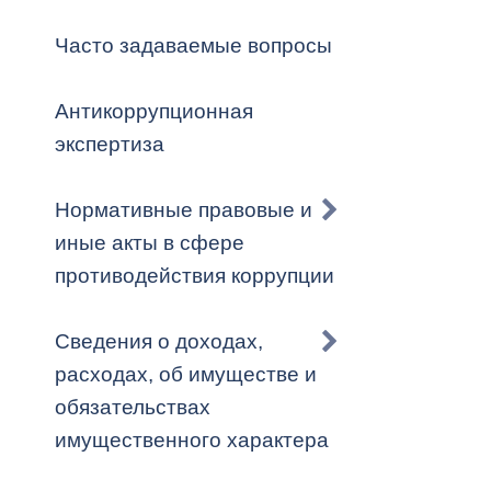
Владикавка
Распоряжен
Часто задаваемые вопросы
ОРВ и эксп
Антикоррупционная
Оценка деят
экспертиза
местного с
Нормативные правовые и
иные акты в сфере
противодействия коррупции
Открытые д
Сведения о доходах,
расходах, об имуществе и
обязательствах
Информация
имущественного характера
проверок