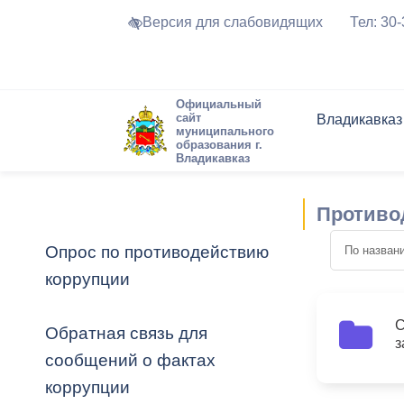
Версия для слабовидящих
Тел: 30
Официальный
сайт
Владикавказ
муниципального
образования г.
Владикавказ
Общие свед
Структура
Интернет-п
Председате
Структура
Новости
Реестры ма
Противо
Устав город
Торги и Кон
расписание
Обратная с
Комиссии
Новостная 
Актуально
Опрос по противодействию
Города-поб
коррупции
Программа
Противодей
Достоприме
Владикавка
Формы обра
График при
С
Обратная связь для
2
з
принимаемы
сообщений о фактах
Презентаци
рассмотрен
коррупции
городского 