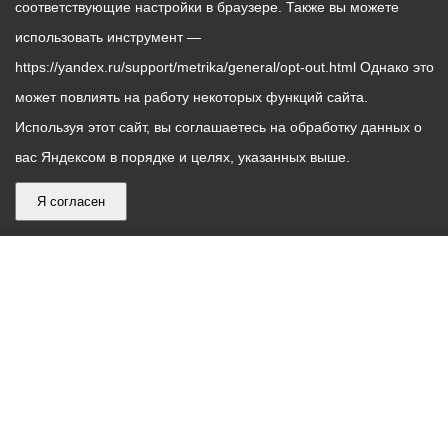
соответствующие настройки в браузере. Также вы можете
использовать инструмент —
https://yandex.ru/support/metrika/general/opt-out.html Однако это
может повлиять на работу некоторых функций сайта.
Используя этот сайт, вы соглашаетесь на обработку данных о
вас Яндексом в порядке и целях, указанных выше.
Я согласен
График
С понедельника по пятницу – с 9.00 до 18.00
работы
Телефон контакт-центра АМС г. Владикавказ
30-30-30