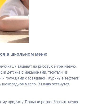
Противодействие коррупции
Градостроительная деятельность
Формирование комфортной
в
городской среды
о
Бюджет для граждан
тся в школьном меню
Пространственные сведения
Гражданская оборона в
ную каши заменят на рисовую и гречневую.
чрезвычайных ситуациях
ски детские с макаронами, тефтели из
й и голубцами с говядиной. Куриные тефтели
Незаконное строительство
ть шоколадное масло. В меню останутся
и
Информация финансового
органа
этому продукту. Попытки разнообразить меню