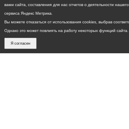
вами сайта, составления для нас отчетов о деятельности нашег
сервиса Яндекс Метрика.
Вы можете отказаться от использования cookies, выбрав соответс
Однако это может повлиять на работу некоторых функций сайта. 
Я согласен
График
С понедельника по пятницу – с 9.00 до 18.00
работы
Телефон контакт-центра АМС г. Владикавказ
30-30-30
администрации
звонки принимаются с 9:00 до 18:00
местного
Круглосуточный телефон Единой дежурной