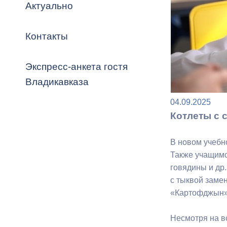
Владикавка
Актуально
Распоряжен
Контакты
ОРВ и эксп
Оценка деят
Экспресс-анкета гостя
местного с
Владикавказа
04.09.2025
Котлеты с 
Открытые д
В новом учебн
Также учащимся
говядины и др
с тыквой заме
«Картофджын»,
Информация
проверок
Несмотря на в