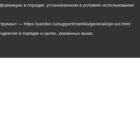
 информацию в порядке, установленном в условиях использования
мент — https://yandex.ru/support/metrika/general/opt-out.html
Яндексом в порядке и целях, указанных выше.
Владикавказ, пл. Штыба, №2
Тел:
+7 (8672) 55-00-34
Главный редактор: Биазарти Д. К.
Свидетельство о регистрации СМИ ЭЛ № ФС 77 –
75258 от 07.03.2019 выданное Федеральной Службой
по надзору в сфере связи, информационных
технологий и массовых коммуникаций