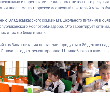
пеканками и варениками не дали положительного результат
ания внес в меню творожок «ложковый», который можно буде
ный контроль
Выборы 2026
меню Владикавказского комбината школьного питания в обя
спубликанского Роспотребнадзора. Это гарантирует оптима
них и тех же блюд в меню.
ий комбинат питания поставляет продукты в 86 детских сад
. С начала года отремонтировано 11 пищеблоков в школьны