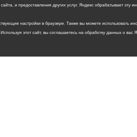
о сайта, и предоставления других услуг. Яндекс обрабатывает эту
твующие настройки в браузере. Также вы можете использовать инстру
Используя этот сайт, вы соглашаетесь на обработку данных о вас 
Владикавказ
АМС
Интернет приемная
Собрание представителей
Общественный Совет
Пресс-центр
Общественный транспорт