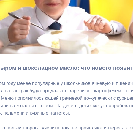
з
ия, постановления
Кадровая политика
ертиза НПА
Контактная информация
ельности органов
Списки граждан, состоящих на
амоуправления
учете в качестве нуждающихся 
улучшении жилищных условий п
г. Владикавказ
сыром и шоколадное масло: что нового появи
анные
Общественное обсуждение
ом году менее популярные у школьников ячневую и пшенич
документов стратегического
 на завтрак будут предлагать вареники с картофелем, соси
планирования
. Меню пополнилось кашей гречневой по-купечески с курице
нили на котлеты с сыром. На десерт дети смогут попробова
 пельмени и куриные наггетсы.
 о результатах
Порядок обжалования решений 
действий органов местного
сю пользу творога, ученики пока не проявляют интереса к 
самоуправления