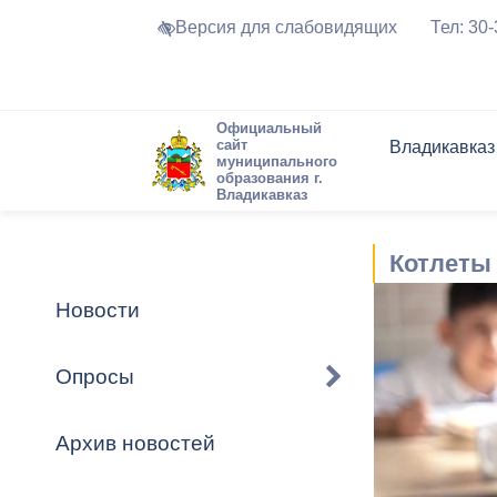
Версия для слабовидящих
Тел: 30
Официальный
сайт
Владикавказ
муниципального
образования г.
Владикавказ
Общие свед
Структура
Интернет-п
Председате
Структура
Новости
Реестры ма
Котлеты
Устав город
Торги и Кон
расписание
Обратная с
Комиссии
Новостная 
Актуально
Новости
Города-поб
Программа
Противодей
Достоприме
Опросы
Владикавка
Формы обра
График при
принимаемы
Архив новостей
Презентаци
рассмотрен
городского 