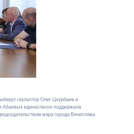
Противодействие коррупции
Градостроительная деятельность
Формирование комфортной
в
городской среды
о
Бюджет для граждан
Пространственные сведения
Гражданская оборона в
чрезвычайных ситуациях
ыберут скульптор Олег Цхурбаев и
Незаконное строительство
и Абаевых единогласно поддержала
председательством мэра города Вячеслава
и
Информация финансового
органа