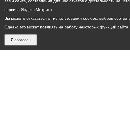
вами сайта, составления для нас отчетов о деятельности нашег
сервиса Яндекс Метрика.
Вы можете отказаться от использования cookies, выбрав соответс
Однако это может повлиять на работу некоторых функций сайта. 
Я согласен
График
С понедельника по пятницу – с 9.00 до 18.00
работы
Телефон контакт-центра АМС г. Владикавказ
30-30-30
администрации
звонки принимаются с 9:00 до 18:00
местного
Круглосуточный телефон Единой дежурной