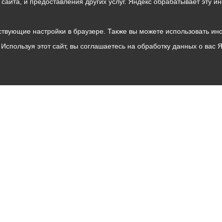
о сайта, и предоставления других услуг. Яндекс обрабатывает эту
твующие настройки в браузере. Также вы можете использовать инстру
Используя этот сайт, вы соглашаетесь на обработку данных о вас 
Владикавказ
АМС
Интернет приемная
Собрание представителей
Общественный Совет
Пресс-центр
Общественный транспорт