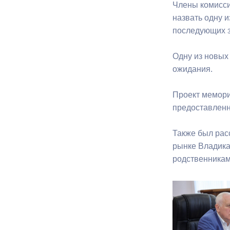
Члены комисс
назвать одну 
Муниципаль
последующих з
Одну из новых
ожидания.
Проект мемори
предоставленн
Также был рас
рынке Владика
родственникам