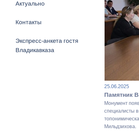
Владикавка
Актуально
Распоряжен
Контакты
ОРВ и эксп
Оценка деят
Экспресс-анкета гостя
местного с
Владикавказа
Открытые д
25.06.2025
Памятник В
Монумент появ
специалисты в
топонимическа
Информация
Мильдзихова.
проверок