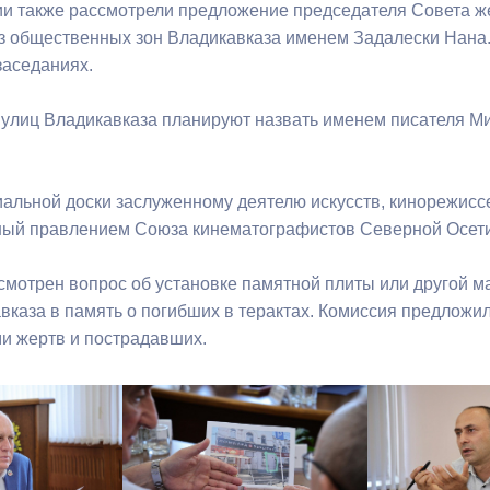
ии также рассмотрели предложение председателя Совета
из общественных зон Владикавказа именем Задалески Нана.
ный контроль
Выборы 2026
аседаниях.
 улиц Владикавказа планируют назвать именем писателя М
альной доски заслуженному деятелю искусств, кинорежиссе
ый правлением Союза кинематографистов Северной Осетии
смотрен вопрос об установке памятной плиты или другой 
вказа в память о погибших в терактах. Комиссия предложила
и жертв и пострадавших.