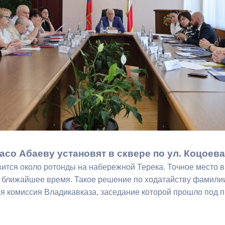
з
ия, постановления
Кадровая политика
ертиза НПА
Контактная информация
ельности органов
Списки граждан, состоящих на
амоуправления
учете в качестве нуждающихся 
улучшении жилищных условий п
г. Владикавказ
анные
Общественное обсуждение
документов стратегического
асо Абаеву установят в сквере по ул. Коцоева
планирования
ится около ротонды на набережной Терека. Точное место в
 ближайшее время. Такое решение по ходатайству фамили
я комиссия Владикавказа, заседание которой прошло под 
 о результатах
Порядок обжалования решений 
действий органов местного
самоуправления