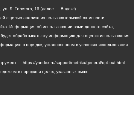
ул. Л. Толстого, 16 (далее — Яндекс).
й с целью анализа их пользовательской активности.
йта. Информация об использовании вами данного сайта,
с будет обрабатывать эту информацию для оценки использования
 информацию в порядке, установленном в условиях использования
мент — https://yandex.ru/support/metrika/general/opt-out.html
Яндексом в порядке и целях, указанных выше.
Владикавказ, пл. Штыба, №2
Тел:
+7 (8672) 55-00-34
Главный редактор: Биазарти Д. К.