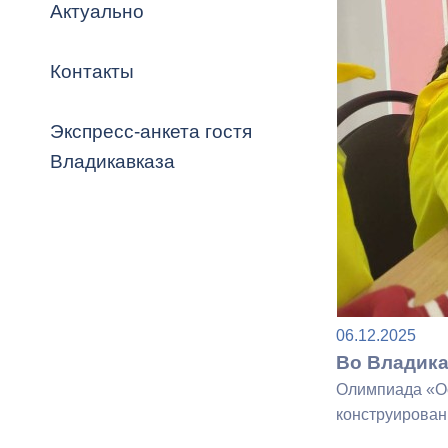
Владикавка
Актуально
Распоряжен
Контакты
ОРВ и эксп
Оценка деят
Экспресс-анкета гостя
местного с
Владикавказа
Открытые д
06.12.2025
Во Владика
Олимпиада «Ос
Информация
конструирован
проверок