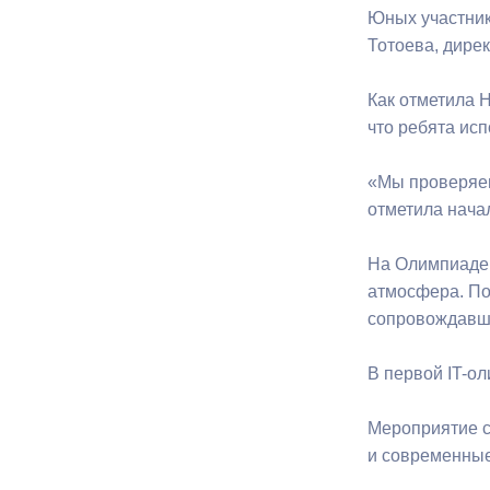
Юных участник
Тотоева, дире
Муниципаль
Как отметила 
что ребята ис
«Мы проверяем
отметила нача
На Олимпиаде,
атмосфера. По
сопровождавши
В первой IT-о
Мероприятие с
и современные