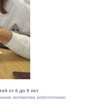
Противодействие коррупции
Градостроительная деятельность
Формирование комфортной
в
городской среды
о
Бюджет для граждан
Пространственные сведения
Гражданская оборона в
чрезвычайных ситуациях
Незаконное строительство
ей от 6 до 9 лет
ание, математика, робототехника/
и
Информация финансового
органа