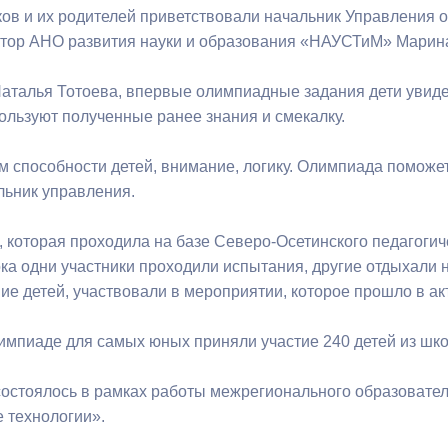
ов и их родителей приветствовали начальник Управления
ктор АНО развития науки и образования «НАУСТиМ» Марин
ный контроль
Выборы 2026
Наталья Тотоева, впервые олимпиадные задания дети увиде
пользуют полученные ранее знания и смекалку.
 способности детей, внимание, логику. Олимпиада поможе
льник управления.
 которая проходила на базе Северо-Осетинского педагогич
ка одни участники проходили испытания, другие отдыхали 
е детей, участвовали в мероприятии, которое прошло в ак
лимпиаде для самых юных приняли участие 240 детей из шко
остоялось в рамках работы межрегионального образоват
 технологии».