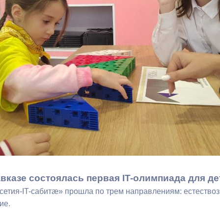
з
ия, постановления
Кадровая политика
ертиза НПА
Контактная информация
ельности органов
Списки граждан, состоящих на
амоуправления
учете в качестве нуждающихся 
улучшении жилищных условий п
г. Владикавказ
анные
Общественное обсуждение
документов стратегического
планирования
вказе состоялась первая IT-олимпиада для дет
етия-IT-сабитӕ» прошла по трем направлениям: естествозн
 о результатах
Порядок обжалования решений 
ие.
действий органов местного
самоуправления