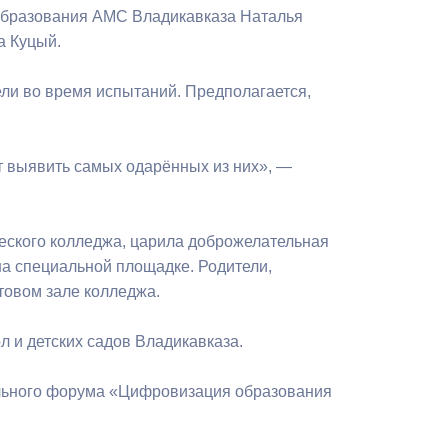
Бесплатная юридическая помощь
 образования АМС Владикавказа Наталья
а Куцый.
ли во время испытаний. Предполагается,
т выявить самых одарённых из них», —
еского колледжа, царила доброжелательная
на специальной площадке. Родители,
товом зале колледжа.
л и детских садов Владикавказа.
ельного форума «Цифровизация образования