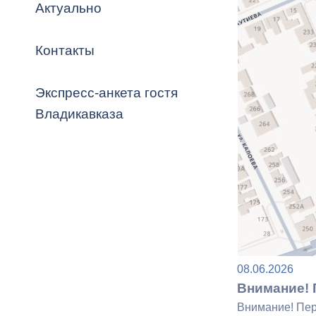
Владикавка
Актуально
Распоряжен
Контакты
ОРВ и эксп
Оценка деят
Экспресс-анкета гостя
местного с
Владикавказа
Открытые д
08.06.2026
Информация
Внимание! 
проверок
Внимание! Пер