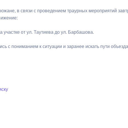
ожане, в связи с проведением траурных мероприятий завтра
ный контроль
Выборы 2026
вижение:
 на участке от ул. Таутиева до ул. Барбашова.
сь с пониманием к ситуации и заранее искать пути объезда
иску