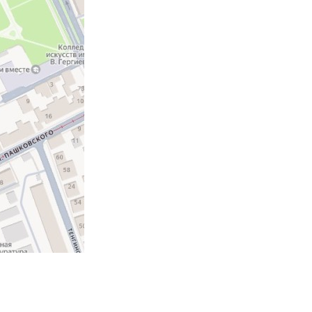
Противодействие коррупции
Градостроительная деятельность
Формирование комфортной
в
городской среды
о
Бюджет для граждан
Пространственные сведения
Гражданская оборона в
чрезвычайных ситуациях
Незаконное строительство
и
Информация финансового
органа