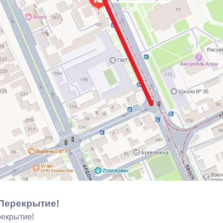
з
ия, постановления
Кадровая политика
ертиза НПА
Контактная информация
ельности органов
Списки граждан, состоящих на
амоуправления
учете в качестве нуждающихся 
улучшении жилищных условий п
г. Владикавказ
анные
Общественное обсуждение
документов стратегического
планирования
 о результатах
Порядок обжалования решений 
Перекрытие!
действий органов местного
екрытие!
самоуправления