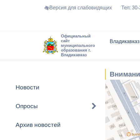
Версия для слабовидящих
Тел: 30
Официальный
сайт
Владикавказ
муниципального
образования г.
Владикавказ
Общие свед
Структура
Интернет-п
Председате
Структура
Новости
Реестры ма
Внимани
Устав город
Торги и Кон
расписание
Обратная с
Комиссии
Новостная 
Актуально
Новости
Города-поб
Программа
Противодей
Достоприме
Опросы
Владикавка
Формы обра
График при
принимаемы
Архив новостей
Презентаци
рассмотрен
городского 