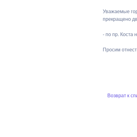
Уважаемые гор
Муниципаль
прекращено д
- по пр. Коста
Просим отнести
Возврат к сп