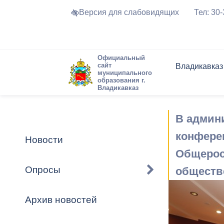
Версия для слабовидящих
Тел: 30
Официальный
сайт
Владикавказ
муниципального
образования г.
Владикавказ
Общие свед
Структура
Интернет-п
Председате
Структура
Новости
Реестры ма
В админ
Устав город
Торги и Кон
расписание
Обратная с
Комиссии
Новостная 
Актуально
конфере
Новости
Города-поб
Общерос
Программа
Противодей
Достоприме
Опросы
обществ
Владикавка
Формы обра
График при
принимаемы
Архив новостей
Презентаци
рассмотрен
городского 