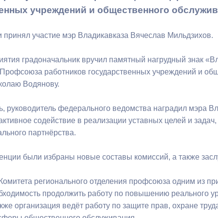
енных учреждений и общественного обслужив
ный контроль
Выборы 2026
 принял участие мэр Владикавказа Вячеслав Мильдзихов.
иятия градоначальник вручил памятный нагрудный знак «В
Профсоюза работников государственных учреждений и об
колаю Водянову.
ь, руководитель федерального ведомства наградил мэра В
активное содействие в реализации уставных целей и задач,
ального партнёрства.
енции были избраны новые составы комиссий, а также засл
Комитета регионального отделения профсоюза одним из пр
бходимость продолжить работу по повышению реального ур
кже организация ведёт работу по защите прав, охране труд
сферы общественного обслуживания.