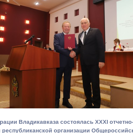
з
ия, постановления
Кадровая политика
ертиза НПА
Контактная информация
ельности органов
Списки граждан, состоящих на
амоуправления
учете в качестве нуждающихся 
улучшении жилищных условий п
г. Владикавказ
анные
Общественное обсуждение
документов стратегического
планирования
 о результатах
Порядок обжалования решений 
рации Владикавказа состоялась XXXI отчетн
действий органов местного
 республиканской организации Общероссийс
самоуправления