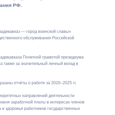
Бесплатная юридическая помощь
ания РФ.
ладикавказ — город воинской славы»
щественного обслуживания Российской
ладикавказа Почетной грамотой президиума
 а также за значительный личный вклад в
ушаны отчёты о работе за 2020–2025 гг.
иоритетных направлений деятельности
овня заработной платы в интересах членов
а и здоровья работников государственных