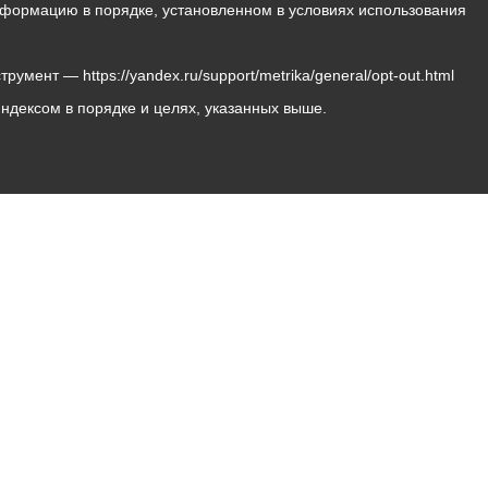
 информацию в порядке, установленном в условиях использования
мент — https://yandex.ru/support/metrika/general/opt-out.html
Яндексом в порядке и целях, указанных выше.
Владикавказ, пл. Штыба, №2
Тел:
+7 (8672) 55-00-34
Главный редактор: Биазарти Д. К.
Свидетельство о регистрации СМИ ЭЛ № ФС 77 –
75258 от 07.03.2019 выданное Федеральной Службой
по надзору в сфере связи, информационных
технологий и массовых коммуникаций