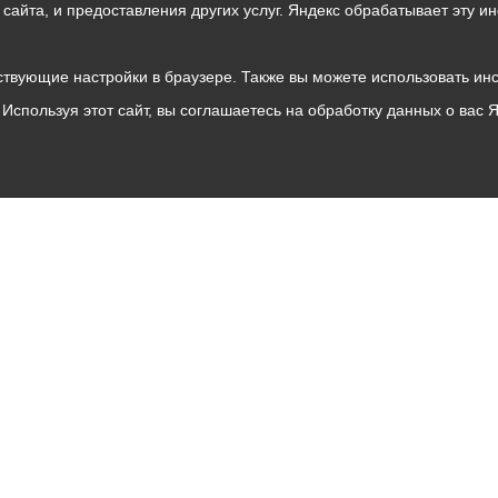
о сайта, и предоставления других услуг. Яндекс обрабатывает эту
твующие настройки в браузере. Также вы можете использовать инстру
Используя этот сайт, вы соглашаетесь на обработку данных о вас 
Владикавказ
АМС
Интернет приемная
Собрание представителей
Общественный Совет
Пресс-центр
Общественный транспорт