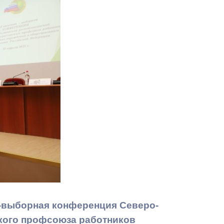
Противодействие коррупции
Градостроительная деятельность
Формирование комфортной
в
городской среды
о
Бюджет для граждан
Пространственные сведения
Гражданская оборона в
чрезвычайных ситуациях
Незаконное строительство
и
Информация финансового
о-выборная конференция Северо-
органа
кого профсоюза работников