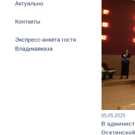
Владикавка
Актуально
Распоряжен
Контакты
ОРВ и эксп
Оценка деят
Экспресс-анкета гостя
местного с
Владикавказа
Открытые д
05.05.2025
Информация
В админист
проверок
Осетинской