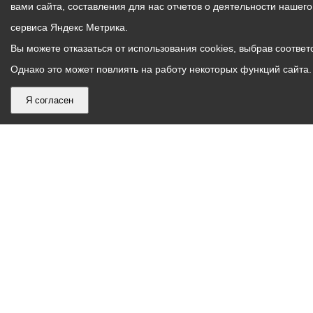
вами сайта, составления для нас отчетов о деятельности нашег
сервиса Яндекс Метрика.
Вы можете отказаться от использования cookies, выбрав соответс
Однако это может повлиять на работу некоторых функций сайта. 
Я согласен
График
С понедельника по пятницу – с 9.00 до 18.00
работы
Телефон контакт-центра АМС г. Владикавказ
30-30-30
администрации
звонки принимаются с 9:00 до 18:00
местного
Круглосуточный телефон Единой дежурной