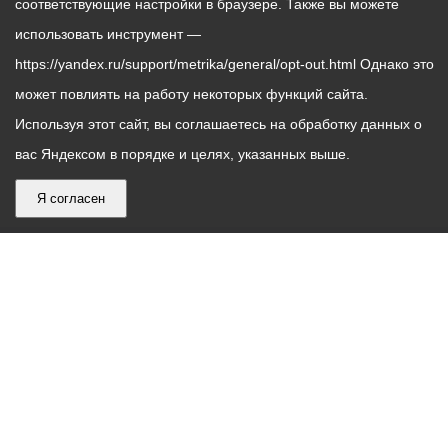
соответствующие настройки в браузере. Также вы можете
использовать инструмент —
https://yandex.ru/support/metrika/general/opt-out.html Однако это
может повлиять на работу некоторых функций сайта.
Используя этот сайт, вы соглашаетесь на обработку данных о
вас Яндексом в порядке и целях, указанных выше.
Я согласен
График
С понедельника по пятницу – с 9.00 до 18.00
работы
Телефон контакт-центра АМС г. Владикавказ
30-30-30