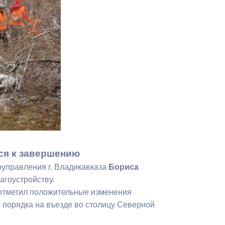
Противодействие коррупции
Градостроительная деятельность
Формирование комфортной
в
городской среды
о
Бюджет для граждан
Пространственные сведения
Гражданская оборона в
чрезвычайных ситуациях
ся к завершению
оуправления г. Владикавказа
Бориса
Незаконное строительство
агоустройству.
 отметил положительные изменения
и
Информация финансового
 порядка на въезде во столицу Северной
органа