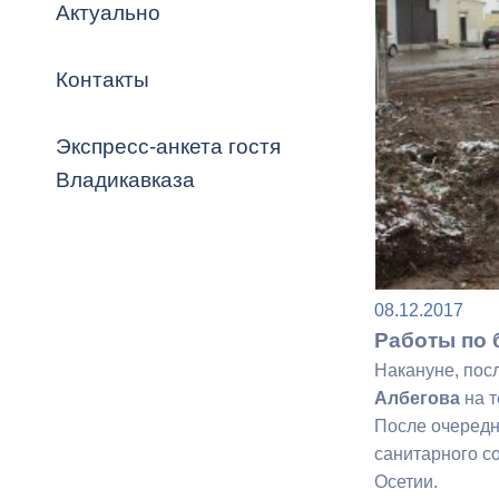
Владикавка
Актуально
Распоряжен
Контакты
ОРВ и эксп
Оценка деят
Экспресс-анкета гостя
местного с
Владикавказа
Открытые д
08.12.2017
Работы по 
Накануне, пос
Албегова
на т
После очередн
Информация
санитарного с
проверок
Осетии.