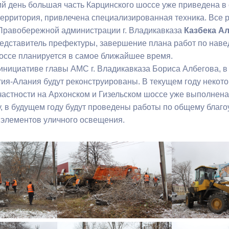
й день большая часть Карцинского шоссе уже приведена в 
ерритория, привлечена специализированная техника. Все 
ный контроль
Выборы 2026
Правобережной администрации г. Владикавказа
Казбека Ал
редставитель префектуры, завершение плана работ по наве
оссе планируется в самое ближайшее время.
инициативе главы АМС г. Владикавказа Бориса Албегова, в 
ия-Алания будут реконструированы. В текущем году некот
частности на Архонском и Гизельском шоссе уже выполнена
у, в будущем году будут проведены работы по общему благ
 элементов уличного освещения.