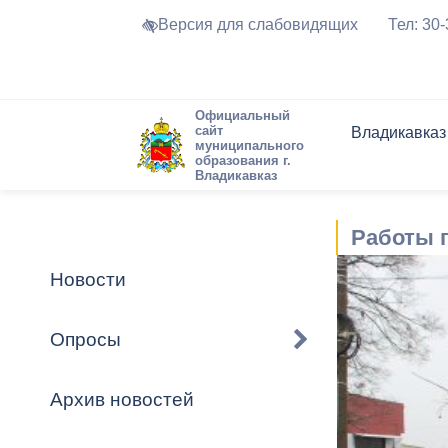
Версия для слабовидящих
Тел: 30
Официальный
сайт
Владикавказ
муниципального
образования г.
Владикавказ
Общие свед
Структура
Интернет-п
Председате
Структура
Новости
Реестры ма
Работы 
Устав город
Торги и Кон
расписание
Обратная с
Комиссии
Новостная 
Актуально
Новости
Города-поб
Программа
Противодей
Достоприме
Опросы
Владикавка
Формы обра
График при
принимаемы
Архив новостей
Презентаци
рассмотрен
городского 