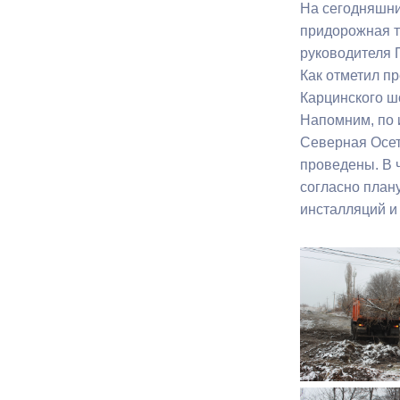
На сегодняшни
придорожная т
Муниципаль
руководителя 
Как отметил п
Карцинского ш
Напомним, по 
Северная Осет
проведены. В 
согласно план
инсталляций и