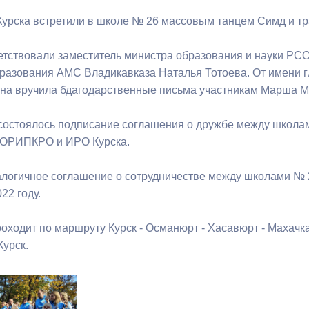
Курска встретили в школе № 26 массовым танцем Симд и 
ный контроль
Выборы 2026
етствовали заместитель министра образования и науки РС
разования АМС Владикавказа Наталья Тотоева. От имени 
на вручила бдагодарственные письма участникам Марша 
 состоялось подписание соглашения о дружбе между школам
СОРИПКРО и ИРО Курска.
логичное соглашение о сотрудничестве между школами № 
22 году.
одит по маршруту Курск - Османюрт - Хасавюрт - Махачкала
Курск.