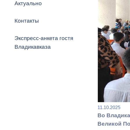
Владикавка
Актуально
Распоряжен
Контакты
ОРВ и эксп
Оценка деят
Экспресс-анкета гостя
местного с
Владикавказа
Открытые д
11.10.2025
Информация
Во Владик
проверок
Великой П