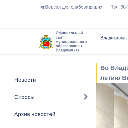
Версия для слабовидящих
Тел: 30
Официальный
сайт
Владикавказ
муниципального
образования г.
Владикавказ
Общие свед
Структура
Интернет-п
Председате
Структура
Новости
Реестры ма
Во Влад
Устав город
Торги и Кон
расписание
Обратная с
Комиссии
Новостная 
Актуально
летию В
Новости
Города-поб
Программа
Противодей
Достоприме
Опросы
Владикавка
Формы обра
График при
принимаемы
Архив новостей
Презентаци
рассмотрен
городского 