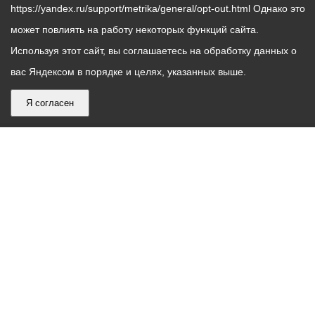
https://yandex.ru/support/metrika/general/opt-out.html Однако это
может повлиять на работу некоторых функций сайта.
Используя этот сайт, вы соглашаетесь на обработку данных о
вас Яндексом в порядке и целях, указанных выше.
Я согласен
График
С понедельника по пятницу – с 9.00 до 18.00
работы
Телефон контакт-центра АМС г. Владикавказ
30-30-30
администрации
звонки принимаются с 9:00 до 18:00
местного
Круглосуточный телефон Единой дежурной