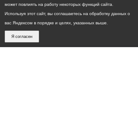
может повлиять на работу некоторых функций сайта.
Используя этот сайт, вы соглашаетесь на обработку данных о
вас Яндексом в порядке и целях, указанных выше.
Я согласен
График
С понедельника по пятницу – с 9.00 до 18.00
работы
Телефон контакт-центра АМС г. Владикавказ
30-30-30
администрации
звонки принимаются с 9:00 до 18:00
местного
Круглосуточный телефон Единой дежурной
самоуправления
диспетчерской службы
53-19-19