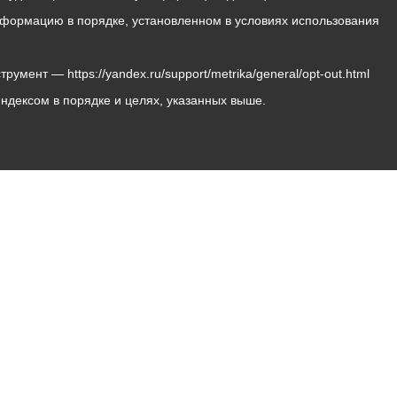
 информацию в порядке, установленном в условиях использования
мент — https://yandex.ru/support/metrika/general/opt-out.html
Яндексом в порядке и целях, указанных выше.
Владикавказ, пл. Штыба, №2
Тел:
+7 (8672) 55-00-34
Главный редактор: Биазарти Д. К.
Свидетельство о регистрации СМИ ЭЛ № ФС 77 –
75258 от 07.03.2019 выданное Федеральной Службой
по надзору в сфере связи, информационных
технологий и массовых коммуникаций