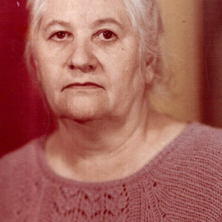
з
ия, постановления
Кадровая политика
ертиза НПА
Контактная информация
ельности органов
Списки граждан, состоящих на
амоуправления
учете в качестве нуждающихся 
улучшении жилищных условий п
г. Владикавказ
анные
Общественное обсуждение
документов стратегического
планирования
 о результатах
Порядок обжалования решений 
действий органов местного
самоуправления