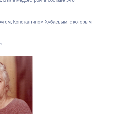
. Была медсестрой в составе 3-го
угом, Константином Хубаевым, с которым
и.