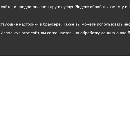
о сайта, и предоставления других услуг. Яндекс обрабатывает эту
твующие настройки в браузере. Также вы можете использовать инстру
Используя этот сайт, вы соглашаетесь на обработку данных о вас 
Владикавказ
АМС
Интернет приемная
Собрание представителей
Общественный Совет
Пресс-центр
Общественный транспорт