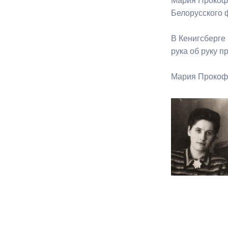
Мария Прокофь
Белорусского 
В Кенигсберге
рука об руку 
Мария Прокофь