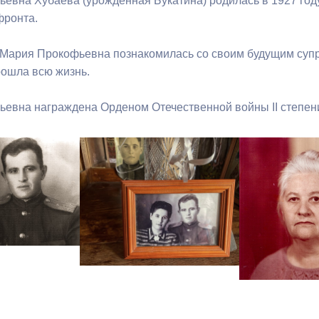
евна Хубаева (урожденная Букатина) родилась в 1927 году
фронта.
 Мария Прокофьевна познакомилась со своим будущим супр
прошла всю жизнь.
евна награждена Орденом Отечественной войны II степен