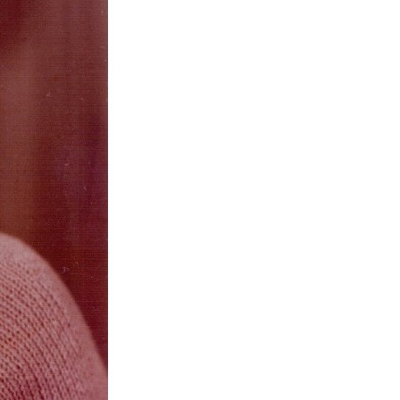
Противодействие коррупции
Градостроительная деятельность
Формирование комфортной
в
городской среды
о
Бюджет для граждан
Пространственные сведения
Гражданская оборона в
чрезвычайных ситуациях
Незаконное строительство
и
Информация финансового
органа