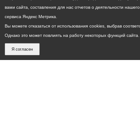
вами сайта, составления для нас отчетов о деятельности нашег
сервиса Яндекс Метрика.
Вы можете отказаться от использования cookies, выбрав соответс
Однако это может повлиять на работу некоторых функций сайта. 
Я согласен
График
С понедельника по пятницу – с 9.00 до 18.00
работы
Телефон контакт-центра АМС г. Владикавказ
30-30-30
администрации
звонки принимаются с 9:00 до 18:00
местного
Круглосуточный телефон Единой дежурной