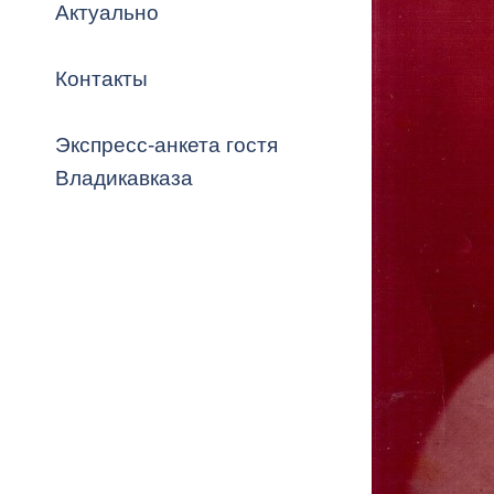
Владикавка
Актуально
Распоряжен
Контакты
ОРВ и эксп
Оценка деят
Экспресс-анкета гостя
местного с
Владикавказа
Открытые д
Информация
проверок