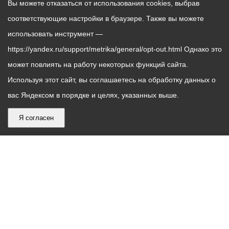
Вы можете отказаться от использования cookies, выбрав
соответствующие настройки в браузере. Также вы можете
использовать инструмент —
https://yandex.ru/support/metrika/general/opt-out.html Однако это
может повлиять на работу некоторых функций сайта.
Используя этот сайт, вы соглашаетесь на обработку данных о
вас Яндексом в порядке и целях, указанных выше.
Я согласен
График
С понедельника по пятницу – с 9.00 до 18.00