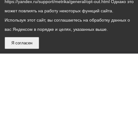
https://yandex.ru/support/metrika/general/opt-out.html Однако это
может повлиять на работу некоторых функций сайта.
Используя этот сайт, вы соглашаетесь на обработку данных о
вас Яндексом в порядке и целях, указанных выше.
Я согласен
График
С понедельника по пятницу – с 9.00 до 18.00
работы
Телефон контакт-центра АМС г. Владикавказ
30-30-30
администрации
звонки принимаются с 9:00 до 18:00
местного
Круглосуточный телефон Единой дежурной