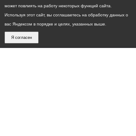
может повлиять на работу некоторых функций сайта.
Используя этот сайт, вы соглашаетесь на обработку данных о
вас Яндексом в порядке и целях, указанных выше.
Я согласен
График
С понедельника по пятницу – с 9.00 до 18.00
работы
Телефон контакт-центра АМС г. Владикавказ
30-30-30
администрации
звонки принимаются с 9:00 до 18:00
местного
Круглосуточный телефон Единой дежурной
самоуправления
диспетчерской службы
53-19-19