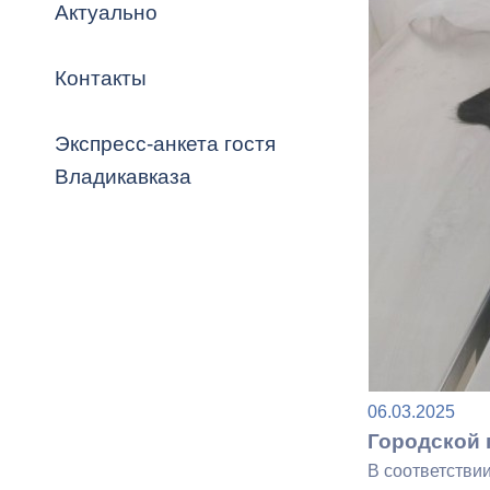
Владикавка
Актуально
Распоряжен
Контакты
ОРВ и эксп
Оценка деят
Экспресс-анкета гостя
местного с
Владикавказа
Открытые д
06.03.2025
Информация
Городской 
проверок
В соответстви