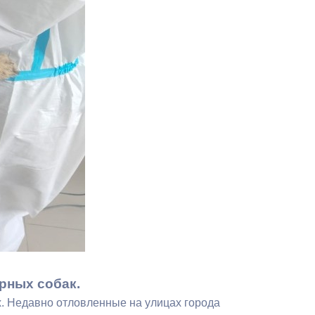
Противодействие коррупции
Градостроительная деятельность
Формирование комфортной
в
городской среды
о
Бюджет для граждан
Пространственные сведения
Гражданская оборона в
чрезвычайных ситуациях
Незаконное строительство
и
Информация финансового
рных собак.
органа
х. Недавно отловленные на улицах города