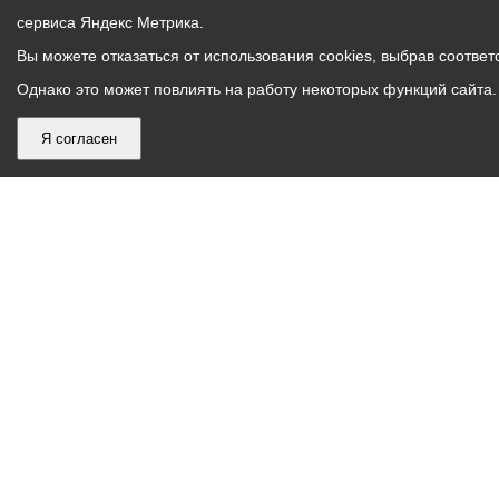
сервиса Яндекс Метрика.
Вы можете отказаться от использования cookies, выбрав соответс
Однако это может повлиять на работу некоторых функций сайта. 
Я согласен
График
С понедельника по пятницу – с 9.00 до 18.00
работы
Телефон контакт-центра АМС г. Владикавказ
30-30-30
администрации
звонки принимаются с 9:00 до 18:00
местного
Круглосуточный телефон Единой дежурной
самоуправления
диспетчерской службы
53-19-19