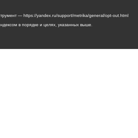
мент — https://yandex.ru/support/metrika/general/opt-out.html
Яндексом в порядке и целях, указанных выше.
Владикавказ, пл. Штыба, №2
Тел:
+7 (8672) 55-00-34
Главный редактор: Биазарти Д. К.
Свидетельство о регистрации СМИ ЭЛ № ФС 77 –
75258 от 07.03.2019 выданное Федеральной Службой
по надзору в сфере связи, информационных
технологий и массовых коммуникаций
Учредитель: Администрация местного самоуправления