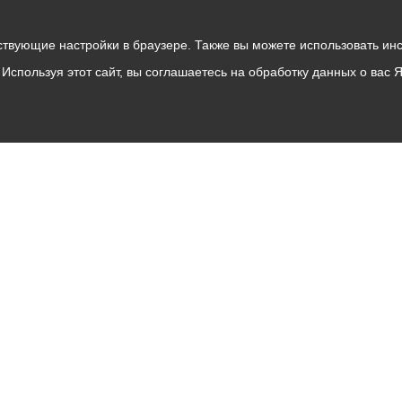
твующие настройки в браузере. Также вы можете использовать инстру
Используя этот сайт, вы соглашаетесь на обработку данных о вас 
Владикавказ
АМС
Интернет приемная
Собрание представителей
Общественный Совет
Пресс-центр
Общественный транспорт