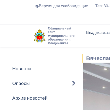
Версия для слабовидящих
Тел: 30
Официальный
сайт
Владикавказ
муниципального
образования г.
Владикавказ
Общие свед
Структура
Интернет-п
Председате
Структура
Новости
Реестры ма
Вячесла
Устав город
Торги и Кон
расписание
Обратная с
Комиссии
Новостная 
Актуально
Новости
Города-поб
Программа
Противодей
Достоприме
Опросы
Владикавка
Формы обра
График при
принимаемы
Архив новостей
Презентаци
рассмотрен
городского 