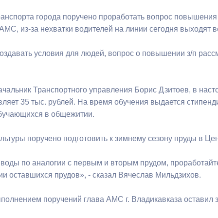
анспорта города поручено проработать вопрос повышения 
ный контроль
Выборы 2026
АМС, из-за нехватки водителей на линии сегодня выходят в
оздавать условия для людей, вопрос о повышении з/п расс
ачальник Транспортного управления Борис Дзитоев, в наст
вляет 35 тыс. рублей. На время обучения выдается стипен
бучающихся в общежитии.
льтуры поручено подготовить к зимнему сезону пруды в Цен
 воды по аналогии с первым и вторым прудом, проработай
ии оставшихся прудов», - сказал Вячеслав Мильдзихов.
ыполнением поручений глава АМС г. Владикавказа оставил з