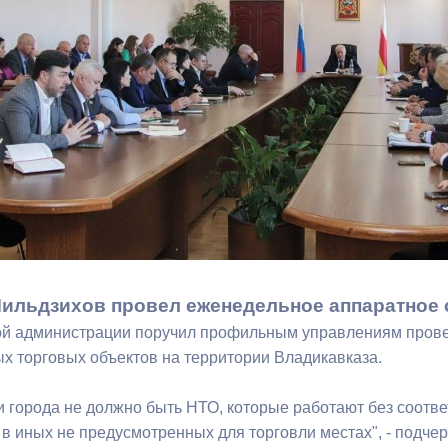
з
ия, постановления
Кадровая политика
ертиза НПА
Контактная информация
ельности органов
Списки граждан, состоящих на
амоуправления
учете в качестве нуждающихся 
улучшении жилищных условий п
г. Владикавказ
анные
Общественное обсуждение
документов стратегического
ильдзихов провел еженедельное аппаратное 
планирования
ой администрации поручил профильным управлениям пров
х торговых объектов на территории Владикавказа.
 о результатах
Порядок обжалования решений 
и города не должно быть НТО, которые работают без соотв
действий органов местного
 в иных не предусмотренных для торговли местах", - подче
самоуправления