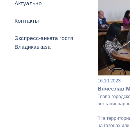
Владикавка
Актуально
Распоряжен
Контакты
ОРВ и эксп
Оценка деят
Экспресс-анкета гостя
местного с
Владикавказа
Открытые д
16.10.2023
Вячеслав М
Глава городск
нестационарны
Информация
"На территори
проверок
на газонах или