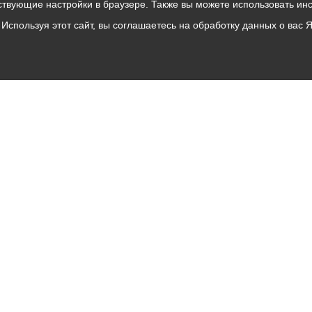
твующие настройки в браузере. Также вы можете использовать инстру
Используя этот сайт, вы соглашаетесь на обработку данных о вас 
Владикавказ
АМС
Интернет приемная
Собрание представителей
Общественный Совет
Пресс-центр
Общественный транспорт