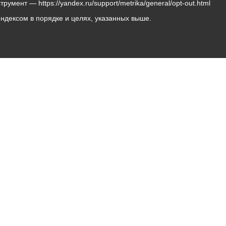
мент — https://yandex.ru/support/metrika/general/opt-out.html
Яндексом в порядке и целях, указанных выше.
Владикавказ, пл. Штыба, №2
Тел:
+7 (8672) 55-00-34
Главный редактор: Биазарти Д. К.
Свидетельство о регистрации СМИ ЭЛ № ФС 77 –
75258 от 07.03.2019 выданное Федеральной Службой
по надзору в сфере связи, информационных
технологий и массовых коммуникаций
Учредитель: Администрация местного самоуправления
г. Владикавказ