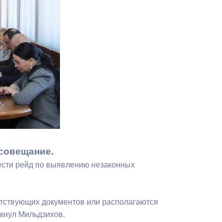
Противодействие коррупции
Градостроительная деятельность
Формирование комфортной
в
городской среды
о
Бюджет для граждан
Пространственные сведения
Гражданская оборона в
чрезвычайных ситуациях
совещание.
ести рейд по выявлению незаконных
Незаконное строительство
и
Информация финансового
етствующих документов или располагаются
органа
ркнул Мильдзихов.