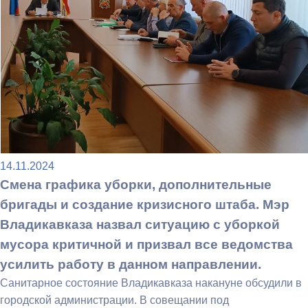
14.11.2024
Смена графика уборки, дополнительные
бригады и создание кризисного штаба. Мэр
Владикавказа назвал ситуацию с уборкой
мусора критичной и призвал все ведомства
усилить работу в данном направлении.
Санитарное состояние Владикавказа накануне обсудили в
городской администрации. В совещании под