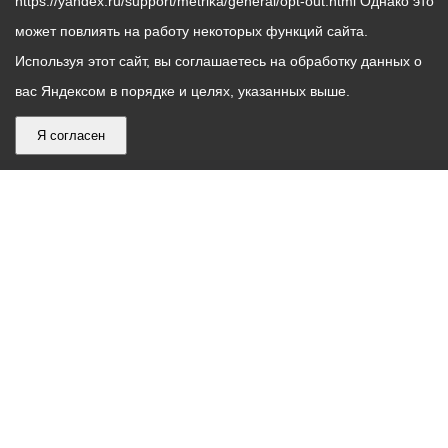
https://yandex.ru/support/metrika/general/opt-out.html Однако это
может повлиять на работу некоторых функций сайта.
Используя этот сайт, вы соглашаетесь на обработку данных о
вас Яндексом в порядке и целях, указанных выше.
Я согласен
График
С понедельника по пятницу – с 9.00 до 18.00
работы
Телефон контакт-центра АМС г. Владикавказ
30-30-30
администрации
звонки принимаются с 9:00 до 18:00
местного
Круглосуточный телефон Единой дежурной
самоуправления
диспетчерской службы
53-19-19