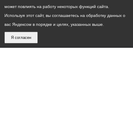
может повлиять на работу некоторых функций сайта.
Используя этот сайт, вы соглашаетесь на обработку данных о
вас Яндексом в порядке и целях, указанных выше.
Я согласен
График
С понедельника по пятницу – с 9.00 до 18.00
работы
Телефон контакт-центра АМС г. Владикавказ
30-30-30
администрации
звонки принимаются с 9:00 до 18:00
местного
Круглосуточный телефон Единой дежурной
самоуправления
диспетчерской службы
53-19-19