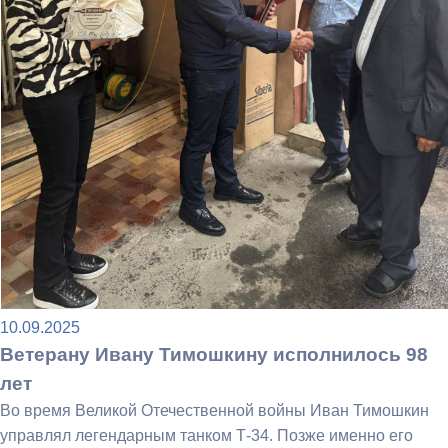
10.09.2025
Ветерану Ивану Тимошкину исполнилось 98
лет
Во время Великой Отечественной войны Иван Тимошкин
управлял легендарным танком Т-34. Позже именно его