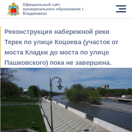
Официальный сайт
муниципального образования г.
Владикавказ
Реконструкция набережной реки
Терек по улице Коцоева (участок от
моста Кладки до моста по улице
Пашковского) пока не завершена.