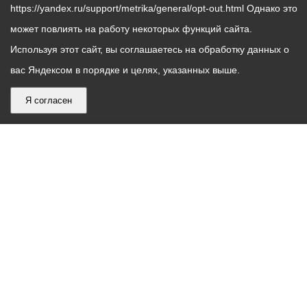
https://yandex.ru/support/metrika/general/opt-out.html Однако это
может повлиять на работу некоторых функций сайта.
Используя этот сайт, вы соглашаетесь на обработку данных о
вас Яндексом в порядке и целях, указанных выше.
Я согласен
График
С понедельника по пятницу – с 9.00 до 18.00
работы
Телефон контакт-центра АМС г. Владикавказ
30-30-30
администрации
звонки принимаются с 9:00 до 18:00
местного
Круглосуточный телефон Единой дежурной