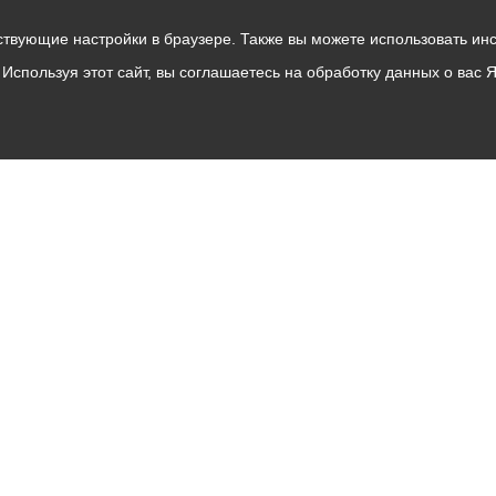
твующие настройки в браузере. Также вы можете использовать инстру
Используя этот сайт, вы соглашаетесь на обработку данных о вас 
Владикавказ
АМС
Интернет приемная
Собрание представителей
Общественный Совет
Пресс-центр
Общественный транспорт