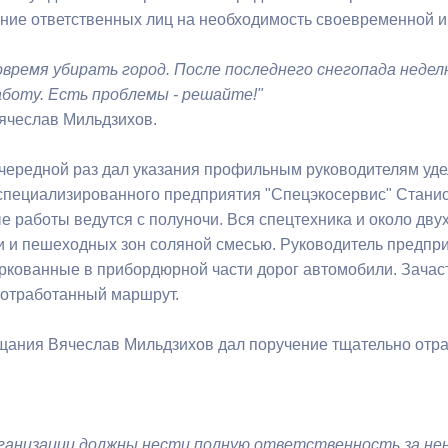
ние ответственных лиц на необходимость своевременной и 
ный контроль
Выборы 2026
время убирать город. После последнего снегопада неделю
боту. Есть проблемы - решайте!"
Вячеслав Мильдзихов.
чередной раз дал указания профильным руководителям уде
специализированного предприятия "Спецэкосервис" Станисл
е работы ведутся с полуночи. Вся спецтехника и около дву
и и пешеходных зон соляной смесью. Руководитель предприя
ркованные в прибордюрной части дорог автомобили. Зачас
 отработанный маршрут.
щания Вячеслав Мильдзихов дал поручение тщательно от
ганизации должны нести полную ответственность за не