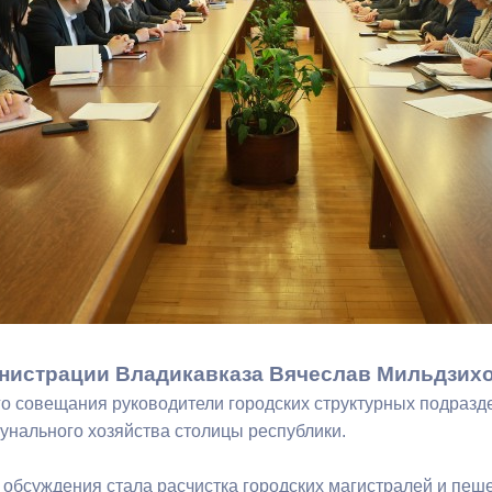
з
ия, постановления
Кадровая политика
ертиза НПА
Контактная информация
ельности органов
Списки граждан, состоящих на
амоуправления
учете в качестве нуждающихся 
улучшении жилищных условий п
г. Владикавказ
анные
Общественное обсуждение
документов стратегического
планирования
нистрации Владикавказа Вячеслав Мильдзихо
го совещания руководители городских структурных подразд
 о результатах
Порядок обжалования решений 
нального хозяйства столицы республики.
действий органов местного
самоуправления
 обсуждения стала расчистка городских магистралей и пеше