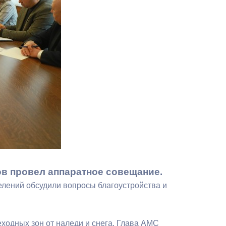
Противодействие коррупции
Градостроительная деятельность
Формирование комфортной
в
городской среды
о
Бюджет для граждан
Пространственные сведения
Гражданская оборона в
чрезвычайных ситуациях
в провел аппаратное совещание.
Незаконное строительство
елений обсудили вопросы благоустройства и
и
Информация финансового
органа
ходных зон от наледи и снега. Глава АМС