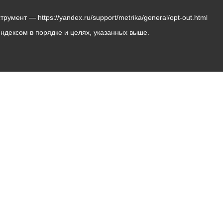
мент — https://yandex.ru/support/metrika/general/opt-out.html
Яндексом в порядке и целях, указанных выше.
Владикавказ, пл. Штыба, №2
Тел:
+7 (8672) 55-00-34
Главный редактор: Биазарти Д. К.
Свидетельство о регистрации СМИ ЭЛ № ФС 77 –
75258 от 07.03.2019 выданное Федеральной Службой
по надзору в сфере связи, информационных
технологий и массовых коммуникаций
Учредитель: Администрация местного самоуправления