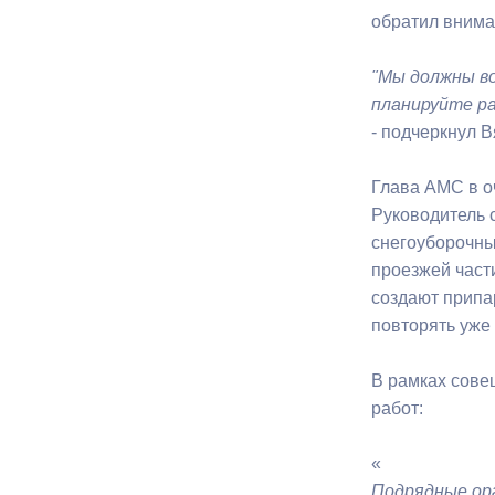
обратил внима
Муниципаль
"Мы должны во
планируйте ра
- подчеркнул 
Глава АМС в о
Руководитель 
снегоуборочны
проезжей част
создают припа
повторять уже
В рамках сове
работ:
«
Подрядные ор