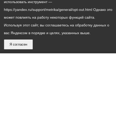
использовать инструмент —
https://yandex.ru/support/metrika/general/opt-out.html Однако это
может повлиять на работу некоторых функций сайта.
Используя этот сайт, вы соглашаетесь на обработку данных о
вас Яндексом в порядке и целях, указанных выше.
Я согласен
График
С понедельника по пятницу – с 9.00 до 18.00
работы
Телефон контакт-центра АМС г. Владикавказ
30-30-30
администрации
звонки принимаются с 9:00 до 18:00