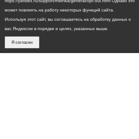
https://yandex.ru/support/metrika/general/opt-out.html Однако это
может повлиять на работу некоторых функций сайта.
Используя этот сайт, вы соглашаетесь на обработку данных о
вас Яндексом в порядке и целях, указанных выше.
Я согласен
График
С понедельника по пятницу – с 9.00 до 18.00
работы
Телефон контакт-центра АМС г. Владикавказ
30-30-30
администрации
звонки принимаются с 9:00 до 18:00
местного
Круглосуточный телефон Единой дежурной
самоуправления
диспетчерской службы
53-19-19