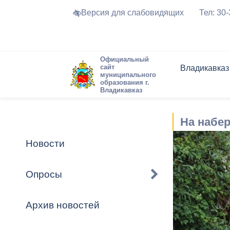
Версия для слабовидящих
Тел: 30
Официальный
сайт
Владикавказ
муниципального
образования г.
Владикавказ
Общие свед
Структура
Интернет-п
Председате
Структура
Новости
Реестры ма
На набер
Устав город
Торги и Кон
расписание
Обратная с
Комиссии
Новостная 
Актуально
Новости
Города-поб
Программа
Противодей
Достоприме
Опросы
Владикавка
Формы обра
График при
принимаемы
Архив новостей
Презентаци
рассмотрен
городского 