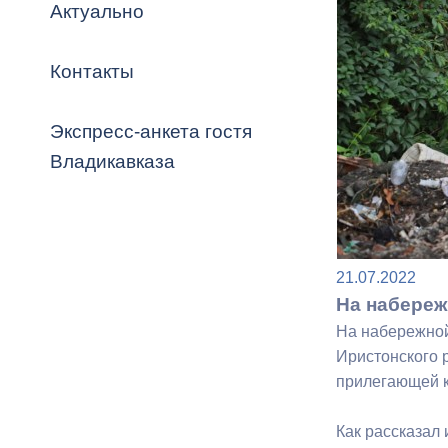
Владикавка
Актуально
Распоряжен
Контакты
ОРВ и эксп
Оценка деят
Экспресс-анкета гостя
местного с
Владикавказа
Открытые д
21.07.2022
На набереж
На набережной
Иристонского 
прилегающей к
Информация
проверок
Как рассказал