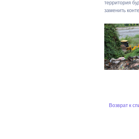
территория бу
заменить конт
Муниципаль
Возврат к сп