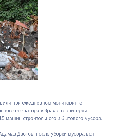
Противодействие коррупции
Градостроительная деятельность
Формирование комфортной
в
городской среды
о
Бюджет для граждан
Пространственные сведения
Гражданская оборона в
чрезвычайных ситуациях
явили при ежедневном мониторинге
Незаконное строительство
ьного оператора «Эра» с территории,
5 машин строительного и бытового мусора.
и
Информация финансового
органа
цамаз Дзотов, после уборки мусора вся