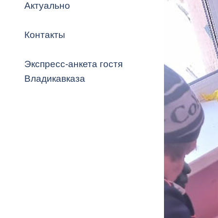
Владикавка
Актуально
Распоряжен
Контакты
ОРВ и эксп
Оценка деят
Экспресс-анкета гостя
местного с
Владикавказа
Открытые д
Информация
проверок