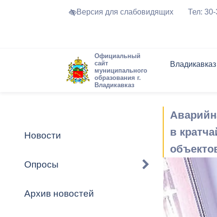
Версия для слабовидящих
Тел: 30
Официальный
сайт
Владикавказ
муниципального
образования г.
Владикавказ
Общие свед
Структура
Интернет-п
Председате
Структура
Новости
Реестры ма
Аварийн
Устав город
Торги и Кон
расписание
Обратная с
Комиссии
Новостная 
Актуально
в кратч
Новости
Города-поб
объекто
Программа
Противодей
Достоприме
Опросы
Владикавка
Формы обра
График при
принимаемы
Архив новостей
Презентаци
рассмотрен
городского 