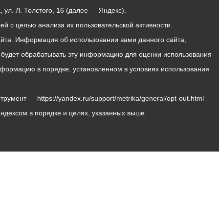
ул. Л. Толстого, 16 (далее — Яндекс).
й с целью анализа их пользовательской активности.
йта. Информация об использовании вами данного сайта,
с будет обрабатывать эту информацию для оценки использования
 информацию в порядке, установленном в условиях использования
мент — https://yandex.ru/support/metrika/general/opt-out.html
Яндексом в порядке и целях, указанных выше.
Владикавказ, пл. Штыба, №2
Тел:
+7 (8672) 55-00-34
Главный редактор: Биазарти Д. К.