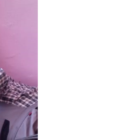
Противодействие коррупции
Градостроительная деятельность
Формирование комфортной
в
городской среды
о
Бюджет для граждан
Пространственные сведения
Гражданская оборона в
чрезвычайных ситуациях
Незаконное строительство
и
Информация финансового
органа