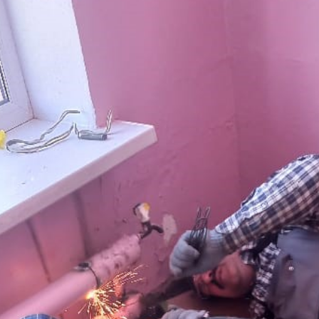
з
ия, постановления
Кадровая политика
ертиза НПА
Контактная информация
ельности органов
Списки граждан, состоящих на
амоуправления
учете в качестве нуждающихся 
улучшении жилищных условий п
г. Владикавказ
анные
Общественное обсуждение
документов стратегического
планирования
 о результатах
Порядок обжалования решений 
действий органов местного
самоуправления